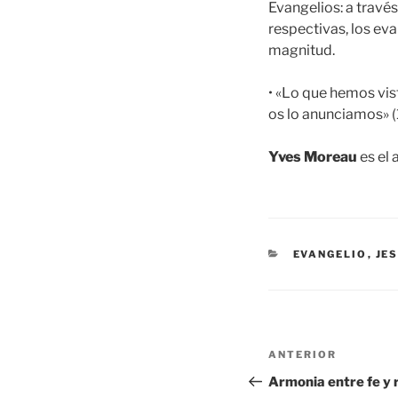
Evangelios: a travé
respectivas, los ev
magnitud.
• «Lo que hemos vis
os lo anunciamos» (1
Yves Moreau
es el 
CATEGORÍAS
EVANGELIO
,
JE
Navegación
Entrada
ANTERIOR
de
anterior:
Armonia entre fe y 