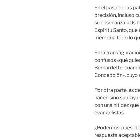
En el caso de las p
precisión, incluso 
su enseñanza: «Os h
Espíritu Santo, que 
memoria todo lo que
En la transfiguraci
confusos «qué quier
Bernardette, cuando
Concepción», cuyo s
Por otra parte, es d
hacen sino subrayar 
con una nitidez que
evangelistas.
¿Podemos, pues, dec
respuesta aceptable