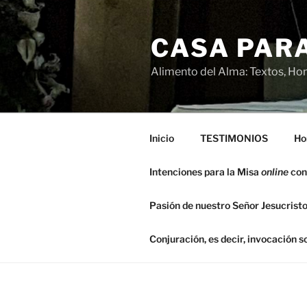
Saltar
al
CASA PARA
contenido
Alimento del Alma: Textos, Hom
Inicio
TESTIMONIOS
Ho
Intenciones para la Misa
online
con
Pasión de nuestro Señor Jesucristo
Conjuración, es decir, invocación 