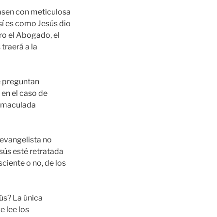
zasen con meticulosa
sí es como Jesús dio
ro el Abogado, el
traerá a la
e preguntan
 en el caso de
Inmaculada
 evangelista no
esús esté retratada
ciente o no, de los
ús? La única
 lee los