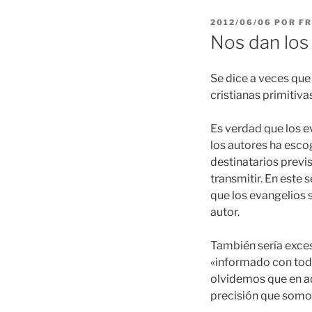
PUBLICADO
2012/06/06
POR
FR
EL
Nos dan los
Se dice a veces que
cristianas primitivas
Es verdad que los ev
los autores ha esco
destinatarios previ
transmitir. En este 
que los evangelios 
autor.
También sería excesi
«informado con toda
olvidemos que en aq
precisión que somos