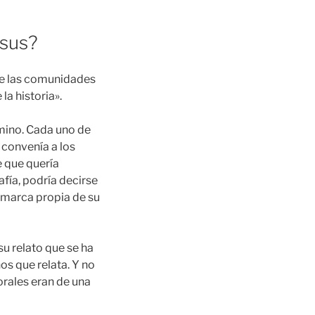
esus?
 de las comunidades
 la historia».
rmino. Cada uno de
 convenía a los
e que quería
afía, podría decirse
a marca propia de su
su relato que se ha
os que relata. Y no
orales eran de una