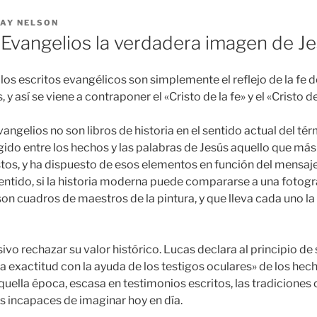
AY NELSON
 Evangelios la verdadera imagen de J
 los escritos evangélicos son simplemente el reflejo de la fe
, y así se viene a contraponer el «Cristo de la fe» y el «Cristo de
angelios no son libros de historia en el sentido actual del té
gido entre los hechos y las palabras de Jesús aquello que más
stos, y ha dispuesto de esos elementos en función del mensaj
sentido, si la historia moderna puede compararse a una fotogr
son cuadros de maestros de la pintura, y que lleva cada uno l
vo rechazar su valor histórico. Lucas declara al principio de 
 exactitud con la ayuda de los testigos oculares» de los hech
uella época, escasa en testimonios escritos, las tradiciones 
 incapaces de imaginar hoy en día.