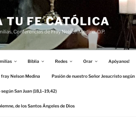
 TU FE CATÓLICA
ilias, Conferencias de Fray Nelson Medina, O.P.
milías
Biblia
Redes
Orar
Apóyanos!
 fray Nelson Medina
Pasión de nuestro Señor Jesucristo según
 según San Juan (18,1–19,42)
solemne, de los Santos Ángeles de Dios