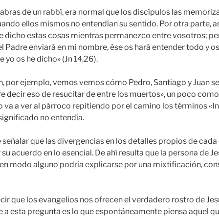
alabras de un rabbí, era normal que los discípulos las memori
cuando ellos mismos no entendían su sentido. Por otra parte, a
e dicho estas cosas mientras permanezco entre vosotros; pe
el Padre enviará en mi nombre, ése os hará entender todo y os 
 yo os he dicho» (Jn 14,26).
ón, por ejemplo, vemos vemos cómo Pedro, Santiago y Juan s
e decir eso de resucitar de entre los muertos», un poco como
 va a ver al párroco repitiendo por el camino los términos «
ignificado no entendía.
e señalar que las divergencias en los detalles propios de cada
su acuerdo en lo esencial. De ahí resulta que la persona de J
 en modo alguno podría explicarse por una mixtificación, cons
ir que los evangelios nos ofrecen el verdadero rostro de Jes
 a esta pregunta es lo que espontáneamente piensa aquel que