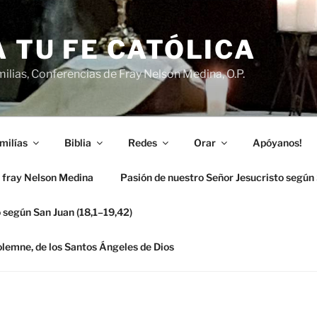
 TU FE CATÓLICA
ilias, Conferencias de Fray Nelson Medina, O.P.
milías
Biblia
Redes
Orar
Apóyanos!
 fray Nelson Medina
Pasión de nuestro Señor Jesucristo según
 según San Juan (18,1–19,42)
solemne, de los Santos Ángeles de Dios