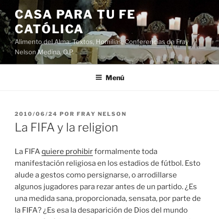
Saltar
CASA PARA TU FE
al
CATÓLICA
contenido
Alimento del Alma: Textos, Homilias, Conferencias de Fray
Nelson Medina, O.P.
Menú
PUBLICADO
2010/06/24
POR
FRAY NELSON
EL
La FIFA y la religion
La FIFA
quiere prohibir
formalmente toda
manifestación religiosa en los estadios de fútbol. Esto
alude a gestos como persignarse, o arrodillarse
algunos jugadores para rezar antes de un partido. ¿Es
una medida sana, proporcionada, sensata, por parte de
la FIFA? ¿Es esa la desaparición de Dios del mundo