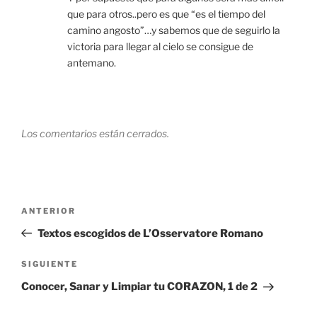
que para otros..pero es que “es el tiempo del
camino angosto”…y sabemos que de seguirlo la
victoria para llegar al cielo se consigue de
antemano.
Los comentarios están cerrados.
Navegación
Entrada
ANTERIOR
de
anterior:
Textos escogidos de L’Osservatore Romano
entradas
Siguiente
SIGUIENTE
entrada
Conocer, Sanar y Limpiar tu CORAZON, 1 de 2