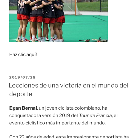
Haz clic aquí!
PUBLICADO
2019/07/28
EL
Lecciones de una victoria en el mundo del
deporte
Egan Bernal
, un joven ciclista colombiano, ha
conquistado la versión 2019 del
Tour de Francia
, el
evento ciclístico más importante del mundo.
Con 22 años de edad, este impresionante deportista ha