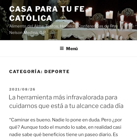
Saltar
CASA PARA TU FE
al
CATÓLICA
contenido
Alimento del Alma: Textos, Homilias, Conferencias de Fray
Nelson Medina, O.P.
Menú
CATEGORÍA:
DEPORTE
PUBLICADO
2021/08/26
EL
La herramienta más infravalorada para
cuidarnos que está a tu alcance cada día
“Caminar es bueno. Nadie lo pone en duda. Pero ¿por
qué? Aunque todo el mundo lo sabe, en realidad casi
nadie sabe qué beneficios tiene un paseo diario. Es