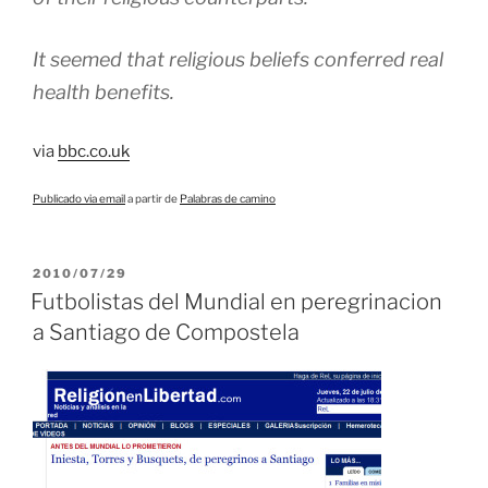
It seemed that religious beliefs conferred real
health benefits.
via
bbc.co.uk
Publicado via email
a partir de
Palabras de camino
PUBLICADO
2010/07/29
EL
Futbolistas del Mundial en peregrinacion
a Santiago de Compostela