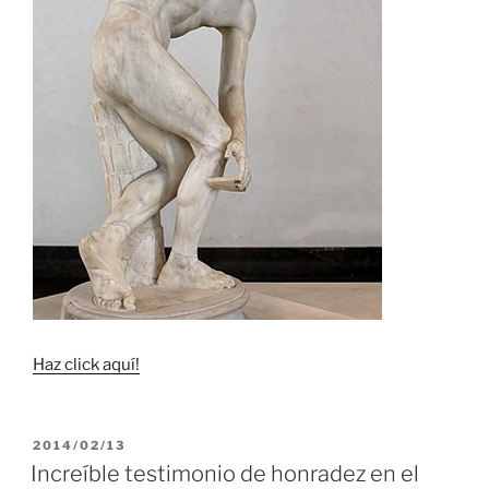
Haz click aquí!
PUBLICADO
2014/02/13
EL
Increíble testimonio de honradez en el