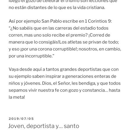
luego el gozo de celebrar el triunfo son lecciones que
no están distantes de lo que es la vida cristiana.
Así por ejemplo San Pablo escribe en 1 Corintios 9:
“¿No sabéis que en las carreras del estadio todos
corren, mas uno solo recibe el premio? ¡Corred de
manera que lo consigáis!Los atletas se privan de todo;
y eso ¡por una corona corruptible!; nosotros, en cambio,
por una incorruptible.”
Vaya desde aquí a tantos grandes deportistas que con
su ejemplo saben inspirar a generaciones enteras de
niños y jóvenes. Dios, el Señor, les bendiga, y que todos
sepamos vivir nuestra fe con gozo y constancia… hasta
la meta!
PUBLICADO
2019/07/05
EL
Joven, deportista y… santo