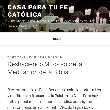
Saltar
CASA PARA TU FE
al
CATÓLICA
contenido
Alimento del Alma: Textos, Homilias, Conferencias de Fray
Nelson Medina, O.P.
Menú
PUBLICADO
2007/11/18
POR
FRAY NELSON
EL
Deshaciendo Mitos sobre la
Meditacion de la Biblia
Recientemente el Papa Benedicto
animó a todos a leer
y meditar con frecuencia la Palabra de Dios
. Pero hay
mitos populares en el mundo católico que siguen
separándonos de esta Fuente Viva de la gracia. Es