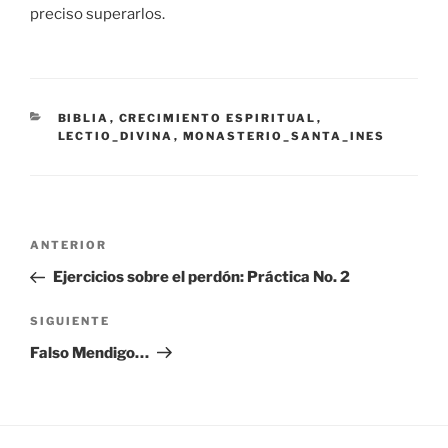
preciso superarlos.
CATEGORÍAS
BIBLIA
,
CRECIMIENTO ESPIRITUAL
,
LECTIO_DIVINA
,
MONASTERIO_SANTA_INES
Navegación
Entrada
ANTERIOR
de
anterior:
Ejercicios sobre el perdón: Práctica No. 2
entradas
Siguiente
SIGUIENTE
entrada
Falso Mendigo…