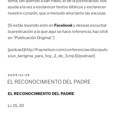
tema, tan querido a san Pablo, el de la justificación, nos
ayuda a la vez a esclarecer textos bíblicos y esclarecer
nuestro corazón, que a menudo ama tanto las excusas.
[
Si estás leyendo esto en
Facebook
y deseas escuchar
la predicación a la que aquí se hace referencia, haz click
en “Publicación Original.”
]
[podcast]http://fraynelson.com/conferencias/discipulo
s/un_kerigma_para_hoy_2_de_3.mp3[/podcast]
PUBLICADO
2009/11/29
EL
EL RECONOCIMIENTO DEL PADRE
EL RECONOCIMIENTO DEL PADRE
Lc 15, 20