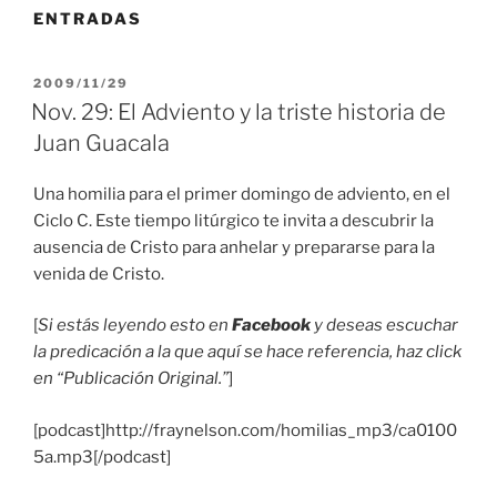
ENTRADAS
PUBLICADO
2009/11/29
EL
Nov. 29: El Adviento y la triste historia de
Juan Guacala
Una homilia para el primer domingo de adviento, en el
Ciclo C. Este tiempo litúrgico te invita a descubrir la
ausencia de Cristo para anhelar y prepararse para la
venida de Cristo.
[
Si estás leyendo esto en
Facebook
y deseas escuchar
la predicación a la que aquí se hace referencia, haz click
en “Publicación Original.”
]
[podcast]http://fraynelson.com/homilias_mp3/ca0100
5a.mp3[/podcast]