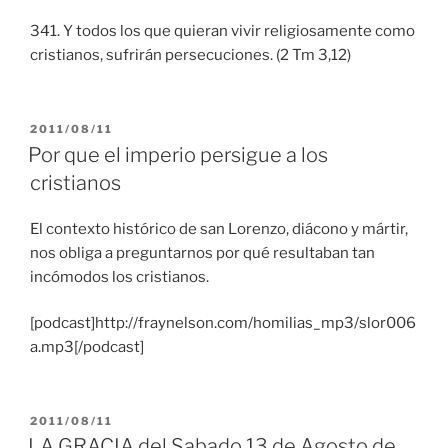
341. Y todos los que quieran vivir religiosamente como
cristianos, sufrirán persecuciones. (2 Tm 3,12)
PUBLICADO
2011/08/11
EL
Por que el imperio persigue a los
cristianos
El contexto histórico de san Lorenzo, diácono y mártir,
nos obliga a preguntarnos por qué resultaban tan
incómodos los cristianos.
[podcast]http://fraynelson.com/homilias_mp3/slor006
a.mp3[/podcast]
PUBLICADO
2011/08/11
EL
LA GRACIA del Sabado 13 de Agosto de