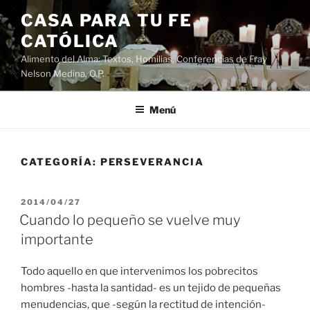
Saltar
CASA PARA TU FE
al
CATÓLICA
contenido
Alimento del Alma: Textos, Homilias, Conferencias de Fray
Nelson Medina, O.P.
Menú
CATEGORÍA:
PERSEVERANCIA
PUBLICADO
2014/04/27
EL
Cuando lo pequeño se vuelve muy
importante
Todo aquello en que intervenimos los pobrecitos
hombres -hasta la santidad- es un tejido de pequeñas
menudencias, que -según la rectitud de intención-