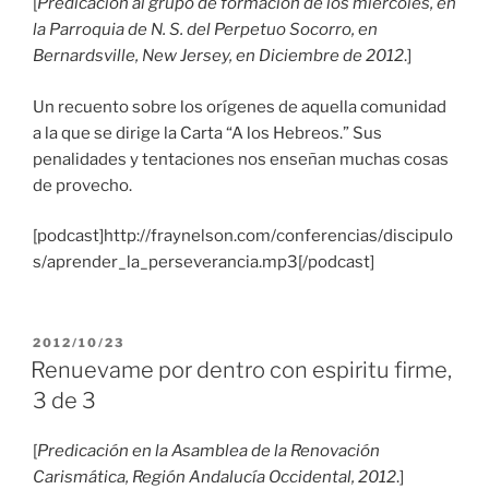
[
Predicación al grupo de formación de los miércoles, en
la Parroquia de N. S. del Perpetuo Socorro, en
Bernardsville, New Jersey, en Diciembre de 2012
.]
Un recuento sobre los orígenes de aquella comunidad
a la que se dirige la Carta “A los Hebreos.” Sus
penalidades y tentaciones nos enseñan muchas cosas
de provecho.
[podcast]http://fraynelson.com/conferencias/discipulo
s/aprender_la_perseverancia.mp3[/podcast]
PUBLICADO
2012/10/23
EL
Renuevame por dentro con espiritu firme,
3 de 3
[
Predicación en la Asamblea de la Renovación
Carismática, Región Andalucía Occidental, 2012
.]