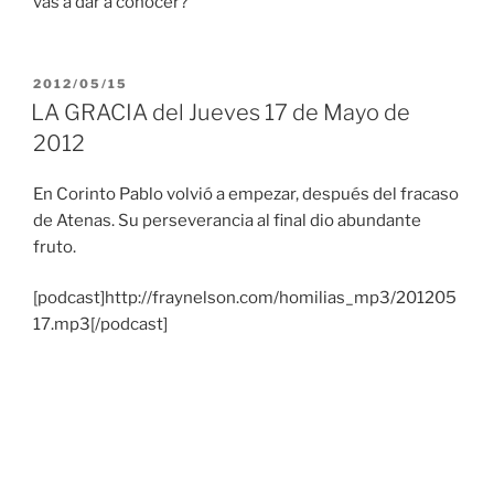
vas a dar a conocer?
PUBLICADO
2012/05/15
EL
LA GRACIA del Jueves 17 de Mayo de
2012
En Corinto Pablo volvió a empezar, después del fracaso
de Atenas. Su perseverancia al final dio abundante
fruto.
[podcast]http://fraynelson.com/homilias_mp3/201205
17.mp3[/podcast]