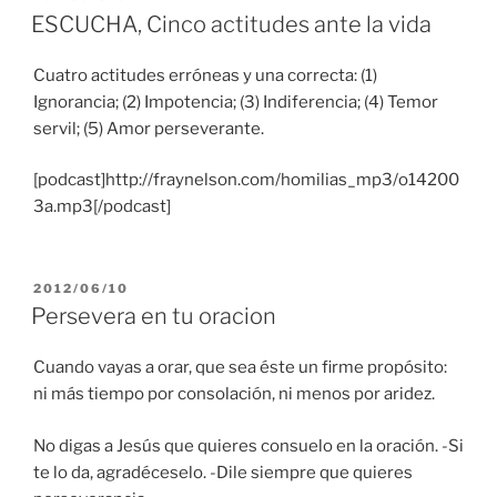
EL
ESCUCHA, Cinco actitudes ante la vida
Cuatro actitudes erróneas y una correcta: (1)
Ignorancia; (2) Impotencia; (3) Indiferencia; (4) Temor
servil; (5) Amor perseverante.
[podcast]http://fraynelson.com/homilias_mp3/o14200
3a.mp3[/podcast]
PUBLICADO
2012/06/10
EL
Persevera en tu oracion
Cuando vayas a orar, que sea éste un firme propósito:
ni más tiempo por consolación, ni menos por aridez.
No digas a Jesús que quieres consuelo en la oración. -Si
te lo da, agradéceselo. -Dile siempre que quieres