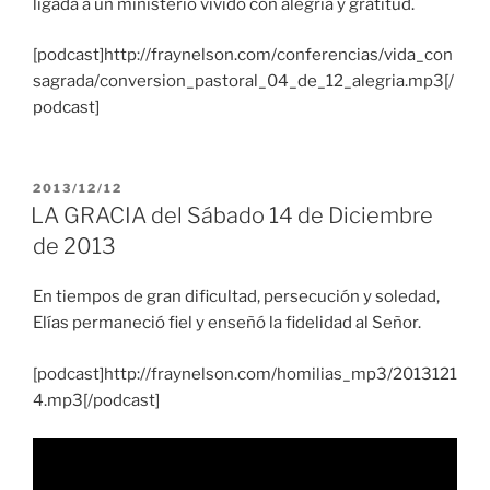
ligada a un ministerio vivido con alegría y gratitud.
[podcast]http://fraynelson.com/conferencias/vida_con
sagrada/conversion_pastoral_04_de_12_alegria.mp3[/
podcast]
PUBLICADO
2013/12/12
EL
LA GRACIA del Sábado 14 de Diciembre
de 2013
En tiempos de gran dificultad, persecución y soledad,
Elías permaneció fiel y enseñó la fidelidad al Señor.
[podcast]http://fraynelson.com/homilias_mp3/2013121
4.mp3[/podcast]