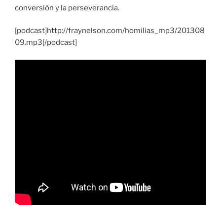
conversión y la perseverancia.
[podcast]http://fraynelson.com/homilias_mp3/201308
09.mp3[/podcast]