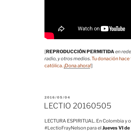
[
REPRODUCCIÓN PERMITIDA
en rede
radio, y otros medios
.
Tu donación hace 
católica.
¡Dona ahora
!
]
PUBLICADO
2016/05/04
EL
LECTIO 20160505
LECTURA ESPIRITUAL. En Colombia y ot
#LectioFrayNelson para el
Jueves VI de