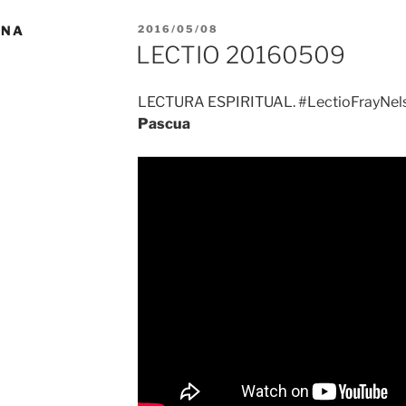
PUBLICADO
INA
2016/05/08
EL
LECTIO 20160509
LECTURA ESPIRITUAL. #LectioFrayNels
Pascua