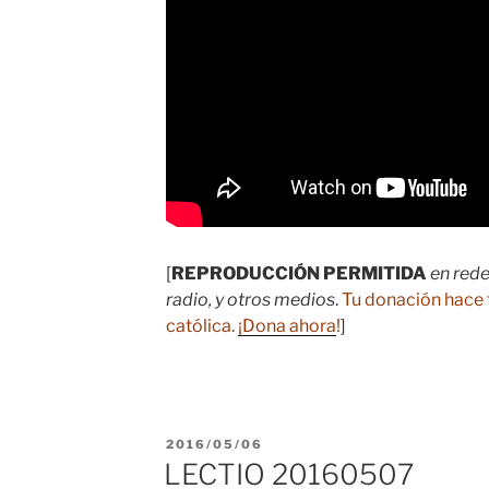
[
REPRODUCCIÓN PERMITIDA
en rede
radio, y otros medios
.
Tu donación hace 
católica.
¡Dona ahora
!
]
PUBLICADO
2016/05/06
EL
LECTIO 20160507