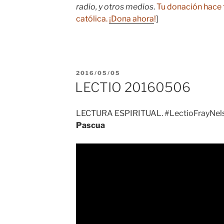
radio, y otros medios
.
Tu donación hace 
católica.
¡Dona ahora
!
]
PUBLICADO
2016/05/05
EL
LECTIO 20160506
LECTURA ESPIRITUAL. #LectioFrayNels
Pascua