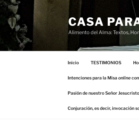
Saltar
al
CASA PARA
contenido
Alimento del Alma: Textos, Hom
Inicio
TESTIMONIOS
Ho
Intenciones para la Misa
online
con
Pasión de nuestro Señor Jesucristo
Conjuración, es decir, invocación 