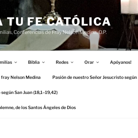
 TU FE CATÓLICA
ilias, Conferencias de Fray Nelson Medina, O.P.
milías
Biblia
Redes
Orar
Apóyanos!
 fray Nelson Medina
Pasión de nuestro Señor Jesucristo según
 según San Juan (18,1–19,42)
solemne, de los Santos Ángeles de Dios