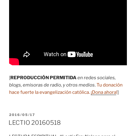
[
REPRODUCCIÓN PERMITIDA
en redes sociales,
blogs, emisoras de radio, y otros medios
.
Tu donación
hace fuerte la evangelización católica.
¡Dona ahora
!
]
PUBLICADO
2016/05/17
EL
LECTIO 20160518