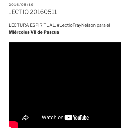
PUBLICADO
2016/05/10
EL
LECTIO 20160511
LECTURA ESPIRITUAL. #LectioFrayNelson para el
Miércoles VII de Pascua