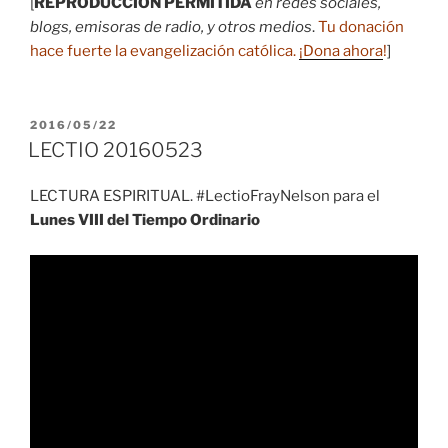
[
REPRODUCCIÓN PERMITIDA
en redes sociales,
blogs, emisoras de radio, y otros medios
.
Tu donación
hace fuerte la evangelización católica.
¡Dona ahora
!
]
PUBLICADO
2016/05/22
EL
LECTIO 20160523
LECTURA ESPIRITUAL. #LectioFrayNelson para el
Lunes VIII del Tiempo Ordinario