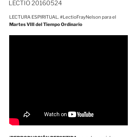
EL
LECTIO 20160524
LECTURA ESPIRITUAL. #LectioFrayNelson para el
Martes VIII del Tiempo Ordinario