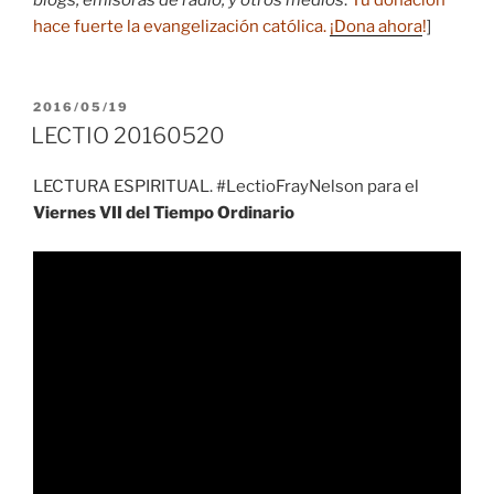
hace fuerte la evangelización católica.
¡Dona ahora
!
]
PUBLICADO
2016/05/19
EL
LECTIO 20160520
LECTURA ESPIRITUAL. #LectioFrayNelson para el
Viernes VII del Tiempo Ordinario