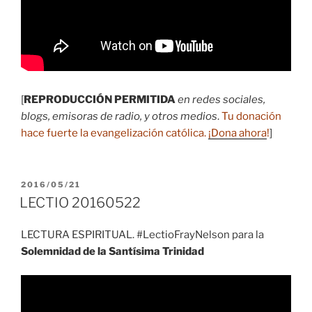
[
REPRODUCCIÓN PERMITIDA
en redes sociales,
blogs, emisoras de radio, y otros medios
.
Tu donación
hace fuerte la evangelización católica.
¡Dona ahora
!
]
PUBLICADO
2016/05/21
EL
LECTIO 20160522
LECTURA ESPIRITUAL. #LectioFrayNelson para la
Solemnidad de la Santísima Trinidad