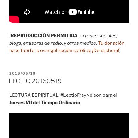
[
REPRODUCCIÓN PERMITIDA
en redes sociales,
blogs, emisoras de radio, y otros medios
.
Tu donación
hace fuerte la evangelización católica.
¡Dona ahora
!
]
PUBLICADO
2016/05/18
EL
LECTIO 20160519
LECTURA ESPIRITUAL. #LectioFrayNelson para el
Jueves VII del Tiempo Ordinario