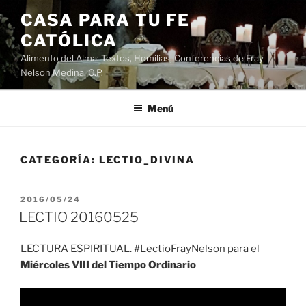
Saltar
CASA PARA TU FE
al
CATÓLICA
contenido
Alimento del Alma: Textos, Homilias, Conferencias de Fray
Nelson Medina, O.P.
Menú
CATEGORÍA:
LECTIO_DIVINA
PUBLICADO
2016/05/24
EL
LECTIO 20160525
LECTURA ESPIRITUAL. #LectioFrayNelson para el
Miércoles VIII del Tiempo Ordinario