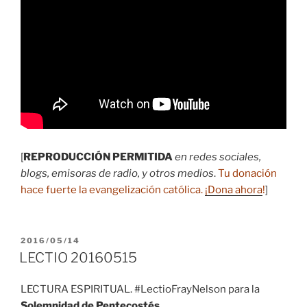
[
REPRODUCCIÓN PERMITIDA
en redes sociales,
blogs, emisoras de radio, y otros medios
.
Tu donación
hace fuerte la evangelización católica.
¡Dona ahora
!
]
PUBLICADO
2016/05/14
EL
LECTIO 20160515
LECTURA ESPIRITUAL. #LectioFrayNelson para la
Solemnidad de Pentecostés