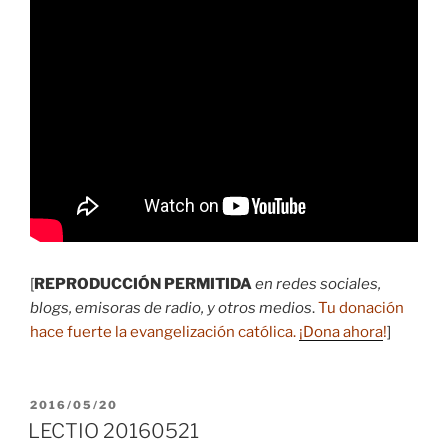
[
REPRODUCCIÓN PERMITIDA
en redes sociales,
blogs, emisoras de radio, y otros medios
.
Tu donación
hace fuerte la evangelización católica.
¡Dona ahora
!
]
PUBLICADO
2016/05/20
EL
LECTIO 20160521