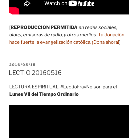
[
REPRODUCCIÓN PERMITIDA
en redes sociales,
blogs, emisoras de radio, y otros medios
.
Tu donación
hace fuerte la evangelización católica.
¡Dona ahora
!
]
PUBLICADO
2016/05/15
EL
LECTIO 20160516
LECTURA ESPIRITUAL. #LectioFrayNelson para el
Lunes VII del Tiempo Ordinario