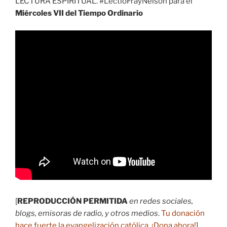
LECTURA ESPIRITUAL. #LectioFrayNelson para el
Miércoles VII del Tiempo Ordinario
[
REPRODUCCIÓN PERMITIDA
en redes sociales,
blogs, emisoras de radio, y otros medios
.
Tu donación
hace fuerte la evangelización católica.
¡Dona ahora
!
]