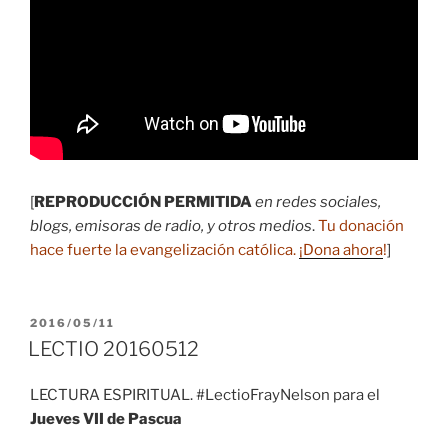
[
REPRODUCCIÓN PERMITIDA
en redes sociales,
blogs, emisoras de radio, y otros medios
.
Tu donación
hace fuerte la evangelización católica.
¡Dona ahora
!
]
PUBLICADO
2016/05/11
EL
LECTIO 20160512
LECTURA ESPIRITUAL. #LectioFrayNelson para el
Jueves VII de Pascua