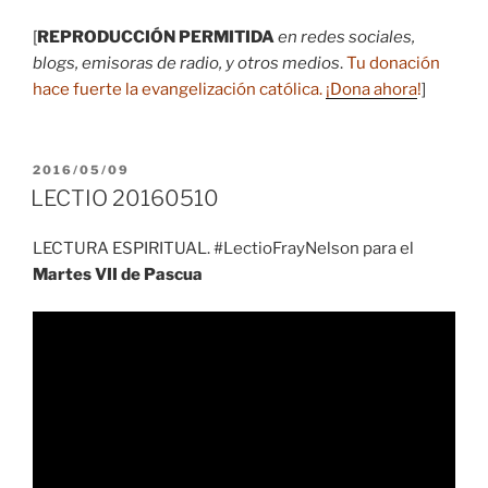
[
REPRODUCCIÓN PERMITIDA
en redes sociales,
blogs, emisoras de radio, y otros medios
.
Tu donación
hace fuerte la evangelización católica.
¡Dona ahora
!
]
PUBLICADO
2016/05/09
EL
LECTIO 20160510
LECTURA ESPIRITUAL. #LectioFrayNelson para el
Martes VII de Pascua