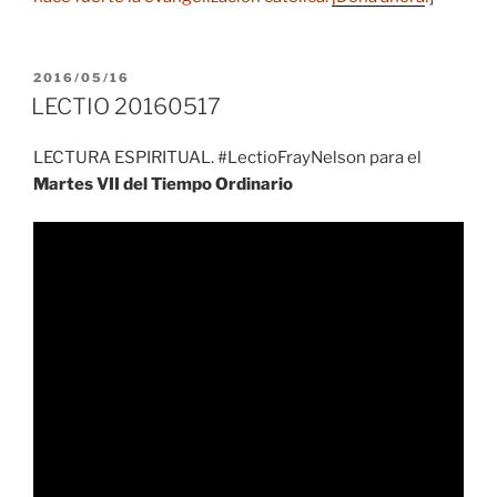
PUBLICADO
2016/05/16
EL
LECTIO 20160517
LECTURA ESPIRITUAL. #LectioFrayNelson para el
Martes VII del Tiempo Ordinario