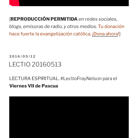
[
REPRODUCCIÓN PERMITIDA
en redes sociales,
blogs, emisoras de radio, y otros medios
.
Tu donación
hace fuerte la evangelización católica.
¡Dona ahora
!
]
PUBLICADO
2016/05/12
EL
LECTIO 20160513
LECTURA ESPIRITUAL. #LectioFrayNelson para el
Viernes VII de Pascua