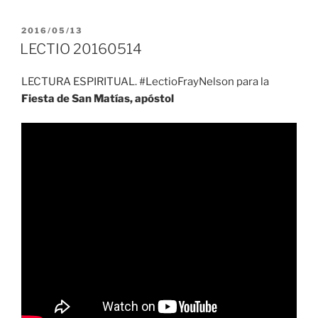
PUBLICADO
2016/05/13
EL
LECTIO 20160514
LECTURA ESPIRITUAL. #LectioFrayNelson para la
Fiesta de San Matías, apóstol