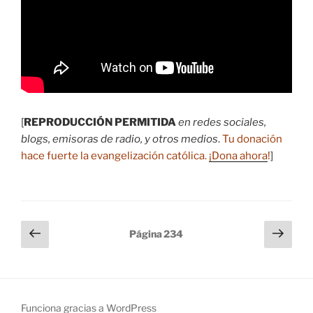
[
REPRODUCCIÓN PERMITIDA
en redes sociales,
blogs, emisoras de radio, y otros medios
.
Tu donación
hace fuerte la evangelización católica.
¡Dona ahora
!
]
Paginación
Página
Sigu
Página
234
anterior
pági
de
entradas
Funciona gracias a WordPress