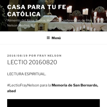
Saltar
CASA PARA TU FE
al
CATÓLICA
contenido
Alimento del Alma: Textos, Homilias, Conferencias de Fray
Nelson Medina, O.P.
Menú
PUBLICADO
2016/08/19
POR
FRAY NELSON
EL
LECTIO 20160820
LECTURA ESPIRITUAL.
#LectioFrayNelson para la
Memoria de San Bernardo,
abad