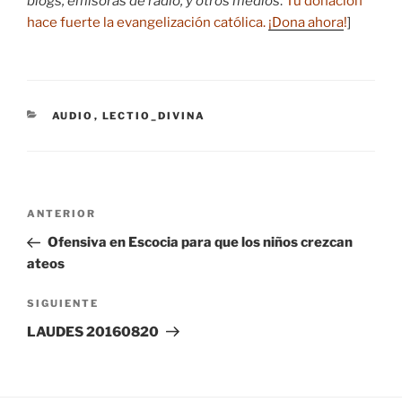
blogs, emisoras de radio, y otros medios
.
Tu donación
hace fuerte la evangelización católica.
¡Dona ahora
!
]
CATEGORÍAS
AUDIO
,
LECTIO_DIVINA
Navegación
Entrada
ANTERIOR
de
anterior:
Ofensiva en Escocia para que los niños crezcan
entradas
ateos
Siguiente
SIGUIENTE
entrada
LAUDES 20160820