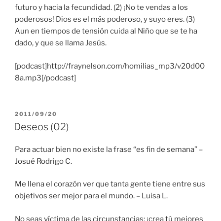
futuro y hacia la fecundidad. (2) ¡No te vendas a los
poderosos! Dios es el más poderoso, y suyo eres. (3)
Aun en tiempos de tensión cuida al Niño que se te ha
dado, y que se llama Jesús.
[podcast]http://fraynelson.com/homilias_mp3/v20d00
8a.mp3[/podcast]
PUBLICADO
2011/09/20
EL
Deseos (02)
Para actuar bien no existe la frase “es fin de semana” –
Josué Rodrigo C.
Me llena el corazón ver que tanta gente tiene entre sus
objetivos ser mejor para el mundo. – Luisa L.
No seas víctima de las circunstancias; ¡crea tú mejores