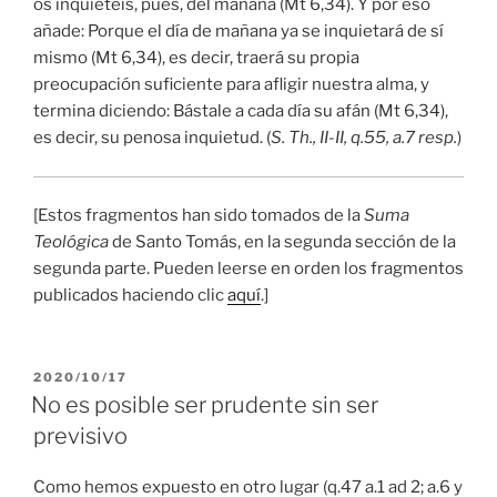
os inquietéis, pues, del mañana (Mt 6,34). Y por eso
añade: Porque el día de mañana ya se inquietará de sí
mismo (Mt 6,34), es decir, traerá su propia
preocupación suficiente para afligir nuestra alma, y
termina diciendo: Bástale a cada día su afán (Mt 6,34),
es decir, su penosa inquietud. (
S. Th., II-II, q.55, a.7 resp.
)
[Estos fragmentos han sido tomados de la
Suma
Teológica
de Santo Tomás, en la segunda sección de la
segunda parte. Pueden leerse en orden los fragmentos
publicados haciendo clic
aquí
.]
PUBLICADO
2020/10/17
EL
No es posible ser prudente sin ser
previsivo
Como hemos expuesto en otro lugar (q.47 a.1 ad 2; a.6 y