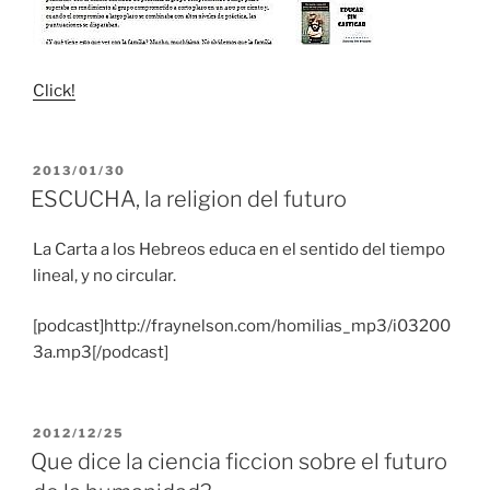
Click!
PUBLICADO
2013/01/30
EL
ESCUCHA, la religion del futuro
La Carta a los Hebreos educa en el sentido del tiempo
lineal, y no circular.
[podcast]http://fraynelson.com/homilias_mp3/i03200
3a.mp3[/podcast]
PUBLICADO
2012/12/25
EL
Que dice la ciencia ficcion sobre el futuro