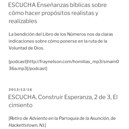
EL
ESCUCHA Enseñanzas bíblicas sobre
cómo hacer propósitos realistas y
realizables
La bendición del Libro de los Números nos da claras
indicaciones sobre cómo ponerse en la ruta de la
Voluntad de Dios.
[podcast]http://fraynelson.com/homilias_mp3/smam0
36a.mp3[/podcast]
PUBLICADO
2013/12/16
EL
ESCUCHA, Construir Esperanza, 2 de 3, El
cimiento
[
Retiro de Adviento en la Parroquia de la Asunción, de
Hackettstown, NJ
.]