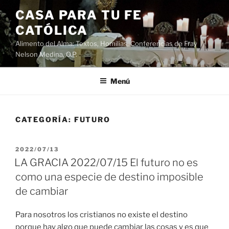
Saltar
CASA PARA TU FE
al
CATÓLICA
contenido
Alimento del Alma: Textos, Homilias, Conferencias de Fray
Nelson Medina, O.P.
Menú
CATEGORÍA:
FUTURO
PUBLICADO
2022/07/13
EL
LA GRACIA 2022/07/15 El futuro no es
como una especie de destino imposible
de cambiar
Para nosotros los cristianos no existe el destino
porque hay algo que puede cambiar las cosas y es que