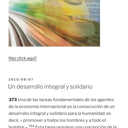
Haz click aquí!
PUBLICADO
2015/08/07
EL
Un desarrollo integral y solidario
373
Una de las tareas fundamentales de los agentes
de la economía internacional es la consecución de un
desarrollo integral y solidario para la humanidad,
es
decir, « promover a todos los hombres y a todo el
764
hombre ».
Esta tarea requiere una concepción de la