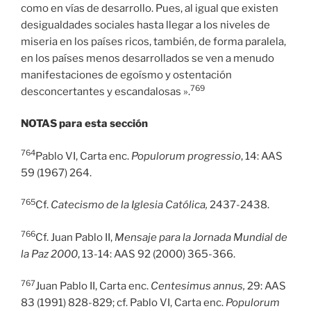
como en vías de desarrollo. Pues, al igual que existen
desigualdades sociales hasta llegar a los niveles de
miseria en los países ricos, también, de forma paralela,
en los países menos desarrollados se ven a menudo
manifestaciones de egoísmo y ostentación
769
desconcertantes y escandalosas ».
NOTAS para esta sección
764
Pablo VI, Carta enc.
Populorum progressio
, 14: AAS
59 (1967) 264.
765
Cf.
Catecismo de la Iglesia Católica,
2437-2438.
766
Cf. Juan Pablo II,
Mensaje para la Jornada Mundial de
la Paz 2000
, 13-14: AAS 92 (2000) 365-366.
767
Juan Pablo II, Carta enc.
Centesimus annus,
29: AAS
83 (1991) 828-829; cf. Pablo VI, Carta enc.
Populorum