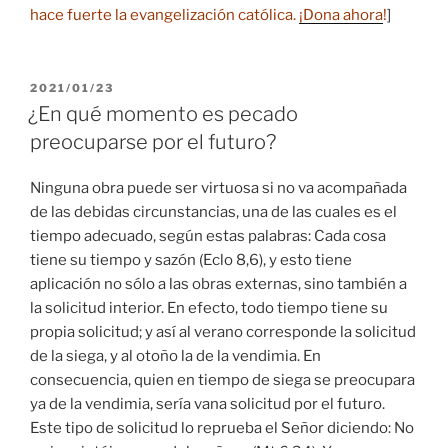
hace fuerte la evangelización católica.
¡Dona ahora
!
]
PUBLICADO
2021/01/23
EL
¿En qué momento es pecado
preocuparse por el futuro?
Ninguna obra puede ser virtuosa si no va acompañada
de las debidas circunstancias, una de las cuales es el
tiempo adecuado, según estas palabras: Cada cosa
tiene su tiempo y sazón (Eclo 8,6), y esto tiene
aplicación no sólo a las obras externas, sino también a
la solicitud interior. En efecto, todo tiempo tiene su
propia solicitud; y así al verano corresponde la solicitud
de la siega, y al otoño la de la vendimia. En
consecuencia, quien en tiempo de siega se preocupara
ya de la vendimia, sería vana solicitud por el futuro.
Este tipo de solicitud lo reprueba el Señor diciendo: No