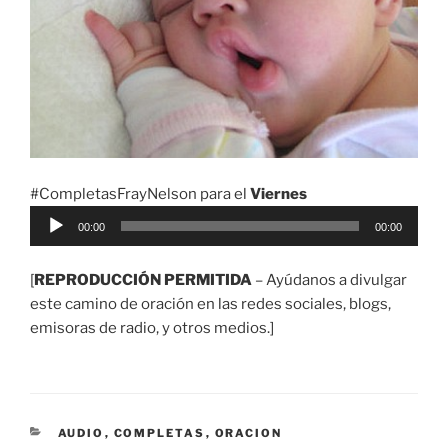
#CompletasFrayNelson para el
Viernes
Reproductor
00:00
00:00
de
audio
[
REPRODUCCIÓN PERMITIDA
– Ayúdanos a divulgar
este camino de oración en las redes sociales, blogs,
emisoras de radio, y otros medios.]
CATEGORÍAS
AUDIO
,
COMPLETAS
,
ORACION