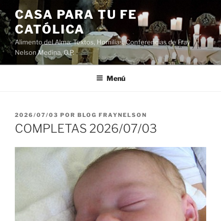
Saltar
CASA PARA TU FE
al
CATÓLICA
contenido
Alimento del Alma: Textos, Homilias, Conferencias de Fray
Nelson Medina, O.P.
Menú
PUBLICADO
2026/07/03
POR
BLOG FRAYNELSON
EL
COMPLETAS 2026/07/03