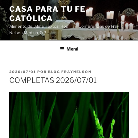
Saltar
CASA PARA TU FE
al
CATÓLICA
contenido
Alimento del Alma: Textos, Homilias, Conferencias de Fray
Nelson Medina, O.P.
Menú
PUBLICADO
2026/07/01
POR
BLOG FRAYNELSON
EL
COMPLETAS 2026/07/01