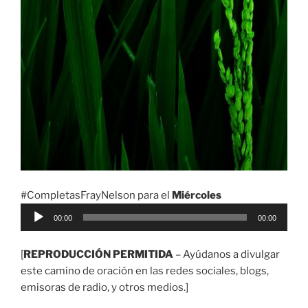
#CompletasFrayNelson para el
Miércoles
Reproductor
00:00
00:00
de
audio
[
REPRODUCCIÓN PERMITIDA
– Ayúdanos a divulgar
este camino de oración en las redes sociales, blogs,
emisoras de radio, y otros medios.]