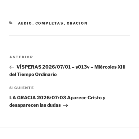
CATEGORÍAS
AUDIO
,
COMPLETAS
,
ORACION
Navegación
Entrada
ANTERIOR
de
anterior:
VÍSPERAS 2026/07/01 – s013v – Miércoles XIII
entradas
del Tiempo Ordinario
Siguiente
SIGUIENTE
entrada
LA GRACIA 2026/07/03 Aparece Cristo y
desaparecen las dudas