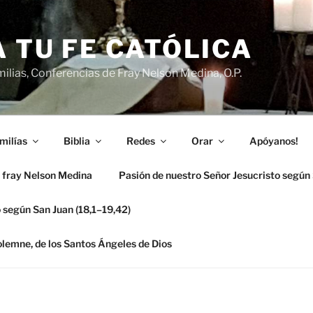
 TU FE CATÓLICA
ilias, Conferencias de Fray Nelson Medina, O.P.
milías
Biblia
Redes
Orar
Apóyanos!
 fray Nelson Medina
Pasión de nuestro Señor Jesucristo según
 según San Juan (18,1–19,42)
solemne, de los Santos Ángeles de Dios