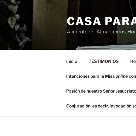
Saltar
al
CASA PARA
contenido
Alimento del Alma: Textos, Hom
Inicio
TESTIMONIOS
Ho
Intenciones para la Misa
online
con
Pasión de nuestro Señor Jesucristo
Conjuración, es decir, invocación 