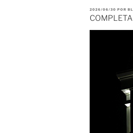
PUBLICADO
2026/06/30
POR
B
EL
COMPLETAS