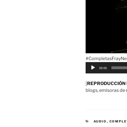
#CompletasFrayNel
Reproductor
00:00
de
audio
[
REPRODUCCIÓN 
blogs, emisoras de r
CATEGORÍAS
AUDIO
,
COMPLE