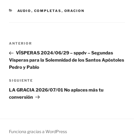
CATEGORÍAS
AUDIO
,
COMPLETAS
,
ORACION
Navegación
Entrada
ANTERIOR
de
anterior:
VÍSPERAS 2024/06/29 – sppdv – Segundas
entradas
Vísperas para la Solemnidad de los Santos Apóstoles
Pedro y Pablo
Siguiente
SIGUIENTE
entrada
LA GRACIA 2026/07/01 No aplaces más tu
conversión
Funciona gracias a WordPress