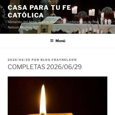
Saltar
CASA PARA TU FE
al
CATÓLICA
contenido
Alimento del Alma: Textos, Homilias, Conferencias de Fray
Nelson Medina, O.P.
Menú
PUBLICADO
2026/06/29
POR
BLOG FRAYNELSON
EL
COMPLETAS 2026/06/29