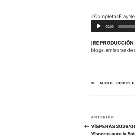
#CompletasFrayNel
Reproductor
00:00
de
audio
[
REPRODUCCIÓN 
blogs, emisoras de r
CATEGORÍAS
AUDIO
,
COMPLE
Navegación
Entrada
ANTERIOR
de
anterior:
VÍSPERAS 2026/06/
Vísperas para la So