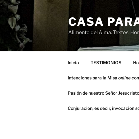
Saltar
al
CASA PARA
contenido
Alimento del Alma: Textos, Hom
Inicio
TESTIMONIOS
Ho
Intenciones para la Misa
online
con
Pasión de nuestro Señor Jesucristo
Conjuración, es decir, invocación 