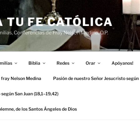
 TU FE CATÓLICA
ilias, Conferencias de Fray Nelson Medina, O.P.
milías
Biblia
Redes
Orar
Apóyanos!
 fray Nelson Medina
Pasión de nuestro Señor Jesucristo según
 según San Juan (18,1–19,42)
solemne, de los Santos Ángeles de Dios