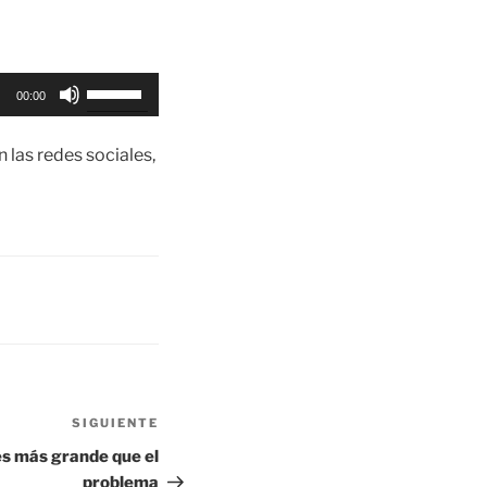
Utiliza
00:00
las
teclas
 las redes sociales,
de
flecha
arriba/abajo
para
aumentar
o
disminuir
el
volumen.
SIGUIENTE
Siguiente
entrada
 más grande que el
problema