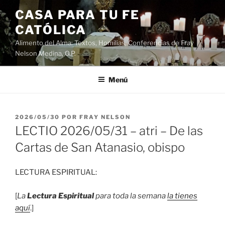
Saltar
CASA PARA TU FE
al
CATÓLICA
contenido
Alimento del Alma: Textos, Homilias, Conferencias de Fray
Nelson Medina, O.P.
Menú
PUBLICADO
2026/05/30
POR
FRAY NELSON
EL
LECTIO 2026/05/31 – atri – De las
Cartas de San Atanasio, obispo
LECTURA ESPIRITUAL:
[
La
Lectura Espiritual
para toda la semana
la tienes
aquí
.]