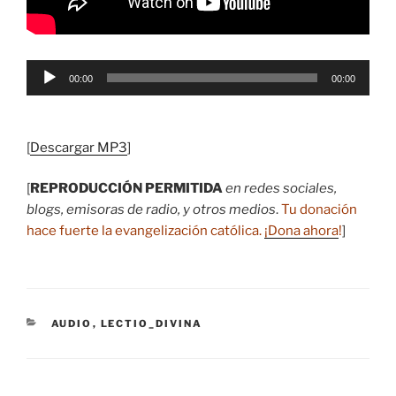
Reproductor
00:00
00:00
de
audio
[
Descargar MP3
]
[
REPRODUCCIÓN PERMITIDA
en redes sociales,
blogs, emisoras de radio, y otros medios
.
Tu donación
hace fuerte la evangelización católica.
¡Dona ahora
!
]
CATEGORÍAS
AUDIO
,
LECTIO_DIVINA