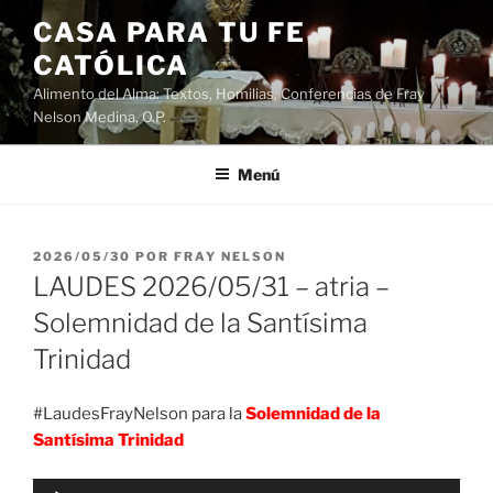
Saltar
CASA PARA TU FE
al
CATÓLICA
contenido
Alimento del Alma: Textos, Homilias, Conferencias de Fray
Nelson Medina, O.P.
Menú
PUBLICADO
2026/05/30
POR
FRAY NELSON
EL
LAUDES 2026/05/31 – atria –
Solemnidad de la Santísima
Trinidad
#LaudesFrayNelson para la
Solemnidad de la
Santísima Trinidad
Reproductor