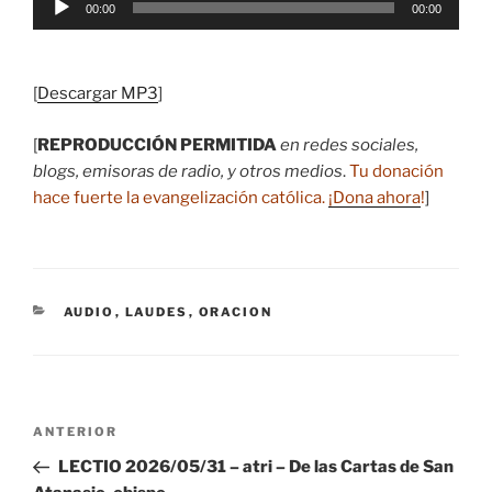
00:00
00:00
de
audio
[
Descargar MP3
]
[
REPRODUCCIÓN PERMITIDA
en redes sociales,
blogs, emisoras de radio, y otros medios
.
Tu donación
hace fuerte la evangelización católica.
¡Dona ahora
!
]
CATEGORÍAS
AUDIO
,
LAUDES
,
ORACION
Navegación
Entrada
ANTERIOR
de
anterior:
LECTIO 2026/05/31 – atri – De las Cartas de San
entradas