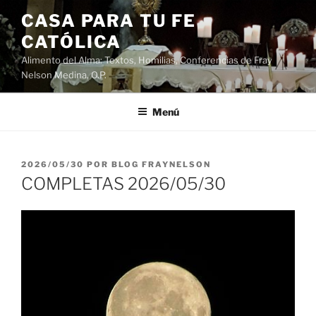
Saltar
CASA PARA TU FE
al
CATÓLICA
contenido
Alimento del Alma: Textos, Homilias, Conferencias de Fray
Nelson Medina, O.P.
Menú
PUBLICADO
2026/05/30
POR
BLOG FRAYNELSON
EL
COMPLETAS 2026/05/30