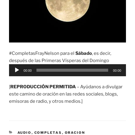
#CompletasFrayNelson para el
Sábado
, es decir,
después de las Primeras Vísperas del Domingo
Reproductor
00:00
00:00
de
audio
[
REPRODUCCIÓN PERMITIDA
– Ayúdanos a divulgar
este camino de oración en las redes sociales, blogs,
emisoras de radio, y otros medios.]
CATEGORÍAS
AUDIO
,
COMPLETAS
,
ORACION