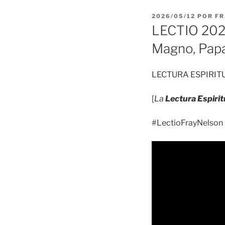
PUBLICADO
2026/05/12
POR
FR
EL
LECTIO 202
Magno, Pap
LECTURA ESPIRIT
[
La
Lectura Espirit
#LectioFrayNelson 