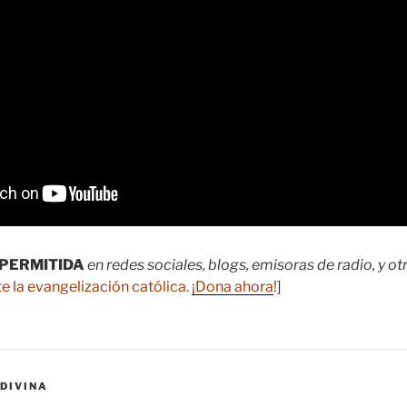
PERMITIDA
en redes sociales, blogs, emisoras de radio, y o
e la evangelización católica.
¡Dona ahora
!
]
DIVINA