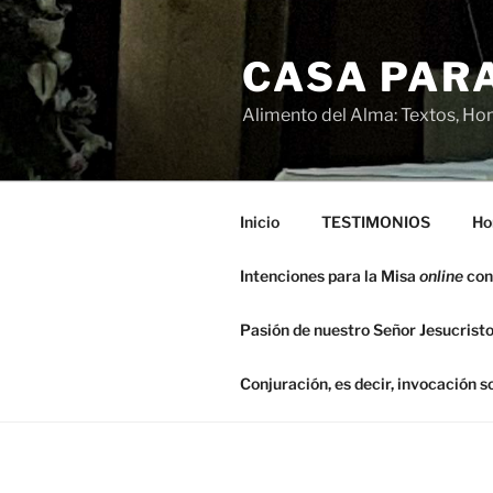
Saltar
al
CASA PARA
contenido
Alimento del Alma: Textos, Hom
Inicio
TESTIMONIOS
Ho
Intenciones para la Misa
online
con
Pasión de nuestro Señor Jesucristo
Conjuración, es decir, invocación 