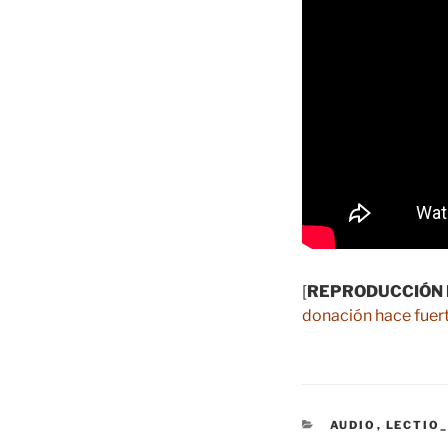
[
REPRODUCCIÓN 
donación hace fuert
CATEGORÍAS
AUDIO
,
LECTIO_