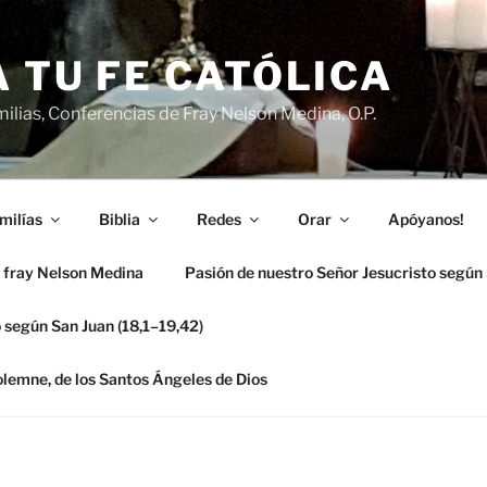
 TU FE CATÓLICA
ilias, Conferencias de Fray Nelson Medina, O.P.
milías
Biblia
Redes
Orar
Apóyanos!
 fray Nelson Medina
Pasión de nuestro Señor Jesucristo según
 según San Juan (18,1–19,42)
solemne, de los Santos Ángeles de Dios