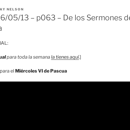
AY NELSON
6/05/13 – p063 – De los Sermones d
a
UAL:
ual
para toda la semana
la tienes aquí
.]
para el
Miércoles VI de Pascua