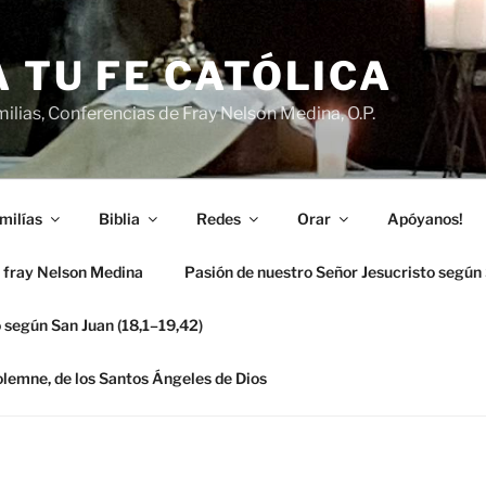
 TU FE CATÓLICA
ilias, Conferencias de Fray Nelson Medina, O.P.
milías
Biblia
Redes
Orar
Apóyanos!
 fray Nelson Medina
Pasión de nuestro Señor Jesucristo según
 según San Juan (18,1–19,42)
solemne, de los Santos Ángeles de Dios