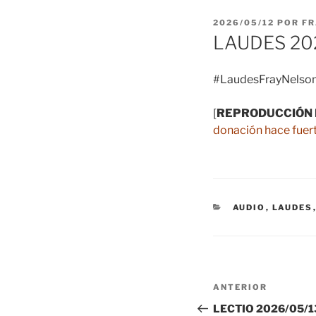
PUBLICADO
2026/05/12
POR
FR
EL
LAUDES 20
#LaudesFrayNelson
[
REPRODUCCIÓN 
donación hace fuert
CATEGORÍAS
AUDIO
,
LAUDES
Navegación
Entrada
ANTERIOR
de
anterior:
LECTIO 2026/05/13