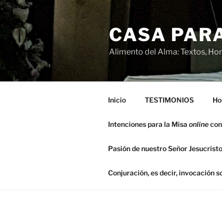
Saltar
al
CASA PARA
contenido
Alimento del Alma: Textos, Hom
Inicio
TESTIMONIOS
Ho
Intenciones para la Misa
online
con
Pasión de nuestro Señor Jesucristo
Conjuración, es decir, invocación 