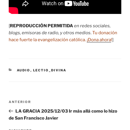
[
REPRODUCCIÓN PERMITIDA
en redes sociales,
blogs, emisoras de radio, y otros medios
.
Tu donación
hace fuerte la evangelización católica.
¡Dona ahora
!
]
CATEGORÍAS
AUDIO
,
LECTIO_DIVINA
Navegación
Entrada
ANTERIOR
de
anterior:
LA GRACIA 2025/12/03 Ir más allá como lo hizo
entradas
de San Francisco Javier