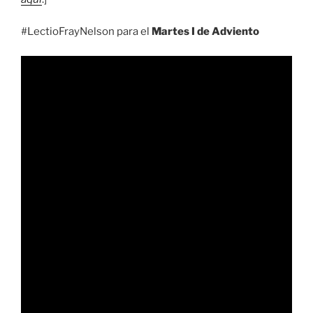
#LectioFrayNelson para el
Martes I de Adviento