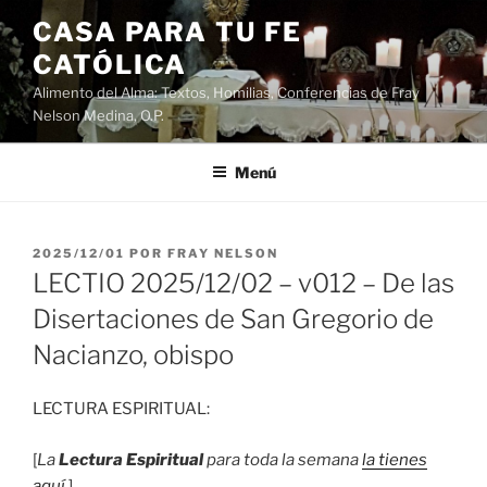
Saltar
CASA PARA TU FE
al
CATÓLICA
contenido
Alimento del Alma: Textos, Homilias, Conferencias de Fray
Nelson Medina, O.P.
Menú
PUBLICADO
2025/12/01
POR
FRAY NELSON
EL
LECTIO 2025/12/02 – v012 – De las
Disertaciones de San Gregorio de
Nacianzo, obispo
LECTURA ESPIRITUAL:
[
La
Lectura Espiritual
para toda la semana
la tienes
aquí
.]