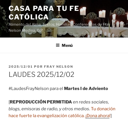
Saltar
CASA PARA TU FE
al
CATÓLICA
contenido
Alimento del Alma: Textos, Homilias, Conferencias de Fray
Nelson Medina, O.P.
Menú
PUBLICADO
2025/12/01
POR
FRAY NELSON
EL
LAUDES 2025/12/02
#LaudesFrayNelson para el
Martes I de Adviento
[
REPRODUCCIÓN PERMITIDA
en redes sociales,
blogs, emisoras de radio, y otros medios
.
Tu donación
hace fuerte la evangelización católica.
¡Dona ahora
!
]