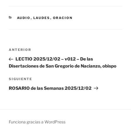
CATEGORÍAS
AUDIO
,
LAUDES
,
ORACION
Navegación
Entrada
ANTERIOR
de
anterior:
LECTIO 2025/12/02 – v012 – De las
entradas
Disertaciones de San Gregorio de Nacianzo, obispo
Siguiente
SIGUIENTE
entrada
ROSARIO de las Semanas 2025/12/02
Funciona gracias a WordPress