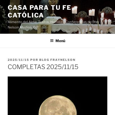
Saltar
CASA PARA TU FE
al
CATÓLICA
contenido
Alimento del Alma: Textos, Homilias, Conferencias de Fray
Nelson Medina, O.P.
Menú
PUBLICADO
2025/11/15
POR
BLOG FRAYNELSON
EL
COMPLETAS 2025/11/15