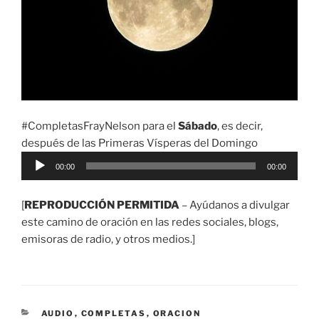
#CompletasFrayNelson para el
Sábado
, es decir,
después de las Primeras Vísperas del Domingo
Reproductor
00:00
00:00
de
audio
[
REPRODUCCIÓN PERMITIDA
– Ayúdanos a divulgar
este camino de oración en las redes sociales, blogs,
emisoras de radio, y otros medios.]
CATEGORÍAS
AUDIO
,
COMPLETAS
,
ORACION