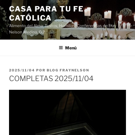
Saltar
CASA PARA TU FE
al
CATÓLICA
contenido
Alimento del Alma: Textos, Homilias, Conferencias de Fray
Nelson Medina, O.P.
Menú
PUBLICADO
2025/11/04
POR
BLOG FRAYNELSON
EL
COMPLETAS 2025/11/04