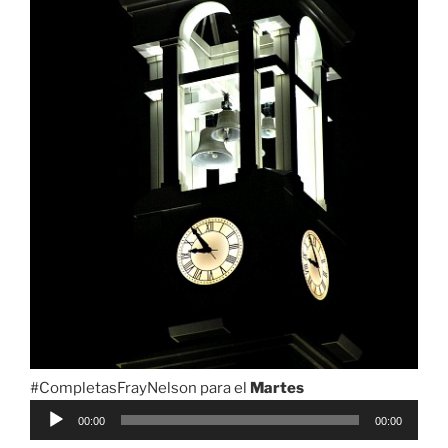
#CompletasFrayNelson para el
Martes
Reproductor
00:00
00:00
de