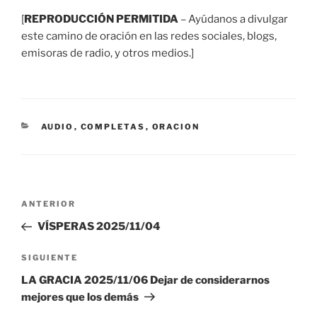
audio
[
REPRODUCCIÓN PERMITIDA
– Ayúdanos a divulgar
este camino de oración en las redes sociales, blogs,
emisoras de radio, y otros medios.]
CATEGORÍAS
AUDIO
,
COMPLETAS
,
ORACION
Navegación
Entrada
ANTERIOR
de
anterior:
VÍSPERAS 2025/11/04
entradas
Siguiente
SIGUIENTE
entrada
LA GRACIA 2025/11/06 Dejar de considerarnos
mejores que los demás