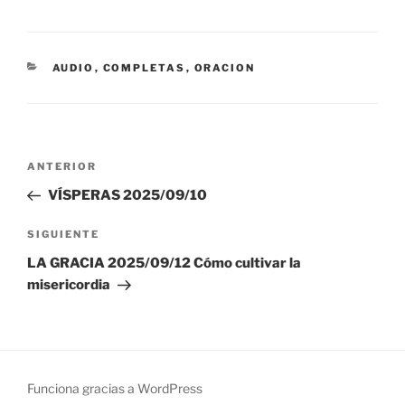
CATEGORÍAS
AUDIO
,
COMPLETAS
,
ORACION
Navegación
Entrada
ANTERIOR
de
anterior:
VÍSPERAS 2025/09/10
entradas
Siguiente
SIGUIENTE
entrada
LA GRACIA 2025/09/12 Cómo cultivar la
misericordia
Funciona gracias a WordPress