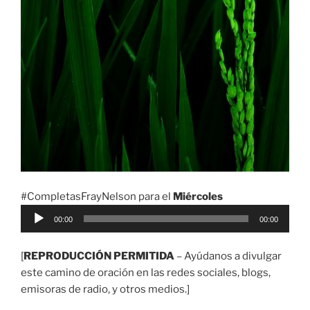
#CompletasFrayNelson para el
Miércoles
Reproductor
00:00
00:00
de
audio
[
REPRODUCCIÓN PERMITIDA
– Ayúdanos a divulgar
este camino de oración en las redes sociales, blogs,
emisoras de radio, y otros medios.]