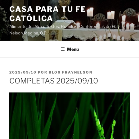
Saltar
CASA PARA TU FE
al
CATÓLICA
contenido
Alimento del Alma: Textos, Homilias, Conferencias de Fray
Nelson Medina, O.P.
Menú
PUBLICADO
2025/09/10
POR
BLOG FRAYNELSON
EL
COMPLETAS 2025/09/10