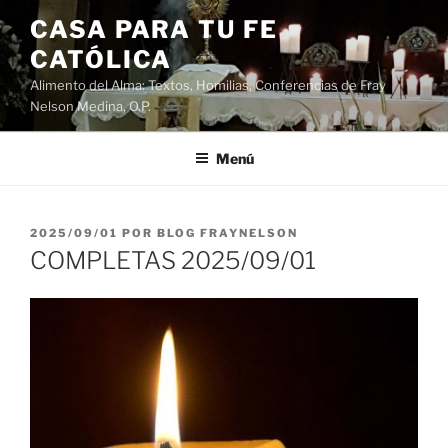
Saltar
CASA PARA TU FE
al
CATÓLICA
contenido
Alimento del Alma: Textos, Homilias, Conferencias de Fray
Nelson Medina, O.P.
Menú
PUBLICADO
2025/09/01
POR
BLOG FRAYNELSON
EL
COMPLETAS 2025/09/01