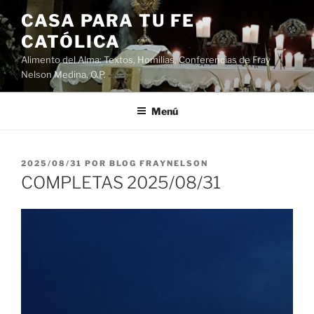
Saltar
CASA PARA TU FE
al
CATÓLICA
contenido
Alimento del Alma: Textos, Homilias, Conferencias de Fray
Nelson Medina, O.P.
Menú
PUBLICADO
2025/08/31
POR
BLOG FRAYNELSON
EL
COMPLETAS 2025/08/31