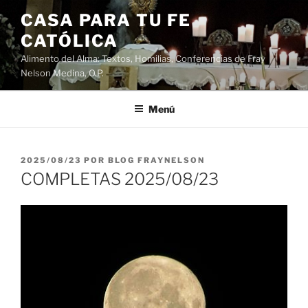
Saltar
CASA PARA TU FE
al
CATÓLICA
contenido
Alimento del Alma: Textos, Homilias, Conferencias de Fray
Nelson Medina, O.P.
Menú
PUBLICADO
2025/08/23
POR
BLOG FRAYNELSON
EL
COMPLETAS 2025/08/23