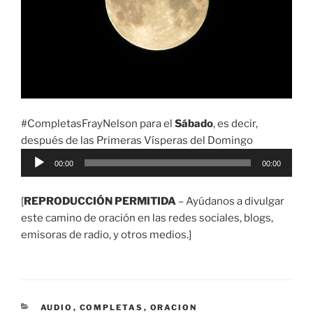
#CompletasFrayNelson para el
Sábado
, es decir,
después de las Primeras Vísperas del Domingo
Reproductor
00:00
00:00
de
audio
[
REPRODUCCIÓN PERMITIDA
– Ayúdanos a divulgar
este camino de oración en las redes sociales, blogs,
emisoras de radio, y otros medios.]
CATEGORÍAS
AUDIO
,
COMPLETAS
,
ORACION