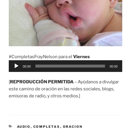
#CompletasFrayNelson para el
Viernes
Reproductor
00:00
00:00
de
audio
[
REPRODUCCIÓN PERMITIDA
– Ayúdanos a divulgar
este camino de oración en las redes sociales, blogs,
emisoras de radio, y otros medios.]
CATEGORÍAS
AUDIO
,
COMPLETAS
,
ORACION