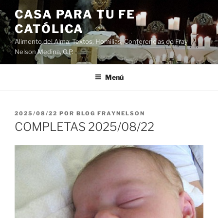
Saltar
CASA PARA TU FE
al
CATÓLICA
contenido
Alimento del Alma: Textos, Homilias, Conferencias de Fray
Nelson Medina, O.P.
Menú
PUBLICADO
2025/08/22
POR
BLOG FRAYNELSON
EL
COMPLETAS 2025/08/22