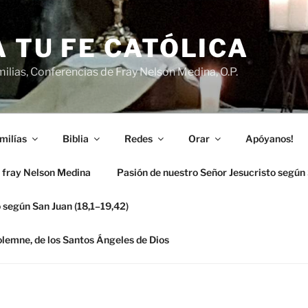
 TU FE CATÓLICA
ilias, Conferencias de Fray Nelson Medina, O.P.
milías
Biblia
Redes
Orar
Apóyanos!
 fray Nelson Medina
Pasión de nuestro Señor Jesucristo según
 según San Juan (18,1–19,42)
solemne, de los Santos Ángeles de Dios