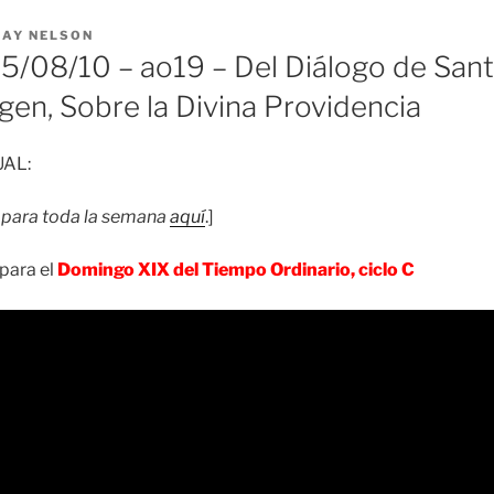
RAY NELSON
/08/10 – ao19 – Del Diálogo de Sant
rgen, Sobre la Divina Providencia
UAL:
para toda la semana
aquí
.]
para el
Domingo XIX del Tiempo Ordinario, ciclo C