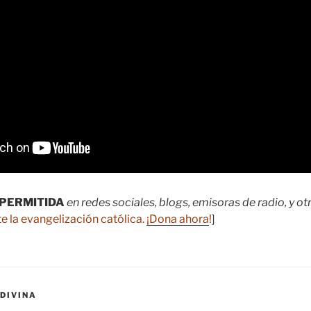
PERMITIDA
en redes sociales, blogs, emisoras de radio, y o
e la evangelización católica.
¡Dona ahora
!
]
DIVINA