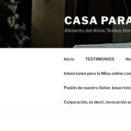
Saltar
al
CASA PARA
contenido
Alimento del Alma: Textos, Hom
Inicio
TESTIMONIOS
Ho
Intenciones para la Misa
online
con
Pasión de nuestro Señor Jesucristo
Conjuración, es decir, invocación 