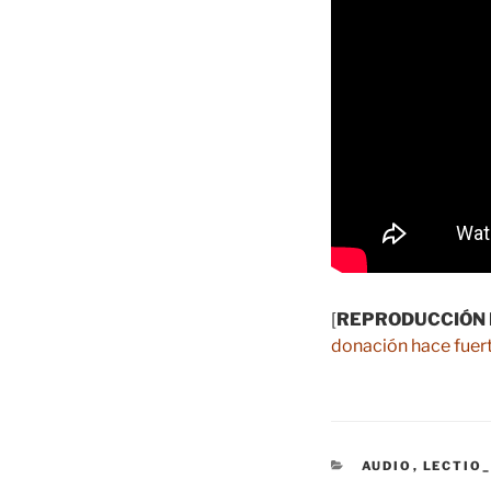
[
REPRODUCCIÓN 
donación hace fuert
CATEGORÍAS
AUDIO
,
LECTIO_