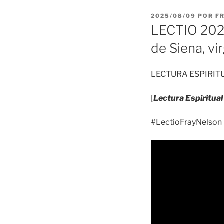
PUBLICADO
2025/08/09
POR
F
EL
LECTIO 2025
de Siena, vi
LECTURA ESPIRIT
[
Lectura Espiritual
#LectioFrayNelson 