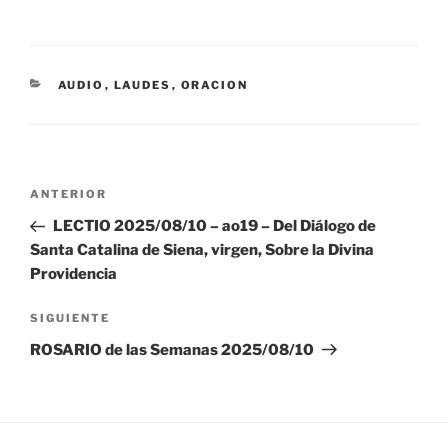
CATEGORÍAS
AUDIO
,
LAUDES
,
ORACION
Navegación
Entrada
ANTERIOR
de
anterior:
LECTIO 2025/08/10 – ao19 – Del Diálogo de
entradas
Santa Catalina de Siena, virgen, Sobre la Divina
Providencia
Siguiente
SIGUIENTE
entrada
ROSARIO de las Semanas 2025/08/10