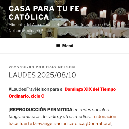
Saltar
CASA PARA TU FE
al
CATÓLICA
contenido
Alimento del Alma: Textos, Homilias, Conferencias de Fray
Nelson Medina, O.P.
Menú
PUBLICADO
2025/08/09
POR
FRAY NELSON
EL
LAUDES 2025/08/10
#LaudesFrayNelson para el
Domingo XIX del Tiempo
Ordinario, ciclo C
[
REPRODUCCIÓN PERMITIDA
en redes sociales,
blogs, emisoras de radio, y otros medios
.
Tu donación
hace fuerte la evangelización católica.
¡Dona ahora
!
]