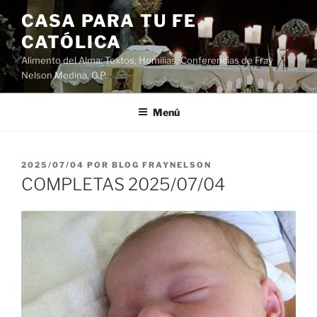
Saltar
CASA PARA TU FE
al
CATÓLICA
contenido
Alimento del Alma: Textos, Homilias, Conferencias de Fray
Nelson Medina, O.P.
Menú
PUBLICADO
2025/07/04
POR
BLOG FRAYNELSON
EL
COMPLETAS 2025/07/04