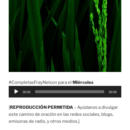
#CompletasFrayNelson para el
Miércoles
Reproductor
00:00
00:00
de
audio
[
REPRODUCCIÓN PERMITIDA
– Ayúdanos a divulgar
este camino de oración en las redes sociales, blogs,
emisoras de radio, y otros medios.]