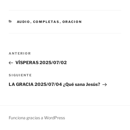
CATEGORÍAS
AUDIO
,
COMPLETAS
,
ORACION
Navegación
Entrada
ANTERIOR
de
anterior:
VÍSPERAS 2025/07/02
entradas
Siguiente
SIGUIENTE
entrada
LA GRACIA 2025/07/04 ¿Qué sana Jesús?
Funciona gracias a WordPress