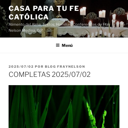
Saltar
CASA PARA TU FE
al
CATÓLICA
contenido
Alimento del Alma: Textos, Homilias, Conferencias de Fray
Nelson Medina, O.P.
Menú
PUBLICADO
2025/07/02
POR
BLOG FRAYNELSON
EL
COMPLETAS 2025/07/02