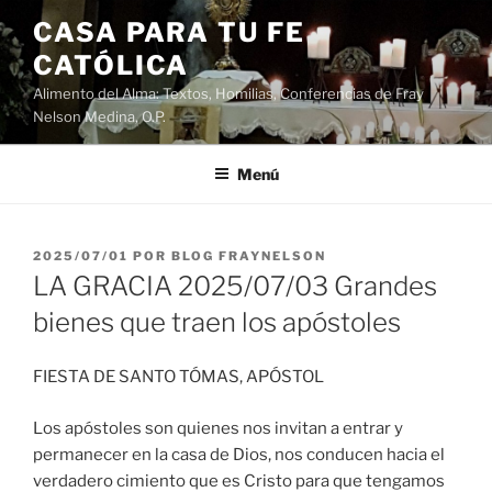
Saltar
CASA PARA TU FE
al
CATÓLICA
contenido
Alimento del Alma: Textos, Homilias, Conferencias de Fray
Nelson Medina, O.P.
Menú
PUBLICADO
2025/07/01
POR
BLOG FRAYNELSON
EL
LA GRACIA 2025/07/03 Grandes
bienes que traen los apóstoles
FIESTA DE SANTO TÓMAS, APÓSTOL
Los apóstoles son quienes nos invitan a entrar y
permanecer en la casa de Dios, nos conducen hacia el
verdadero cimiento que es Cristo para que tengamos