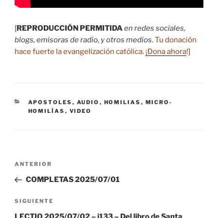
[
REPRODUCCIÓN PERMITIDA
en redes sociales,
blogs, emisoras de radio, y otros medios
.
Tu donación
hace fuerte la evangelización católica.
¡Dona ahora
!
]
CATEGORÍAS
APOSTOLES
,
AUDIO
,
HOMILIAS
,
MICRO-
HOMILÍAS
,
VIDEO
Navegación
Entrada
ANTERIOR
de
anterior:
COMPLETAS 2025/07/01
entradas
Siguiente
SIGUIENTE
entrada
LECTIO 2025/07/02 – i133 – Del libro de Santa