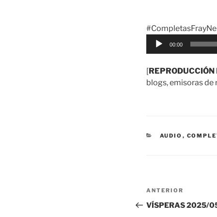
#CompletasFrayNel
Reproductor
00:00
de
audio
[
REPRODUCCIÓN 
blogs, emisoras de r
CATEGORÍAS
AUDIO
,
COMPLE
Navegación
Entrada
ANTERIOR
de
anterior:
VÍSPERAS 2025/0