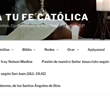
 TU FE CATÓLICA
ilias, Conferencias de Fray Nelson Medina, O.P.
milías
Biblia
Redes
Orar
Apóyanos!
 fray Nelson Medina
Pasión de nuestro Señor Jesucristo según
 según San Juan (18,1–19,42)
solemne, de los Santos Ángeles de Dios