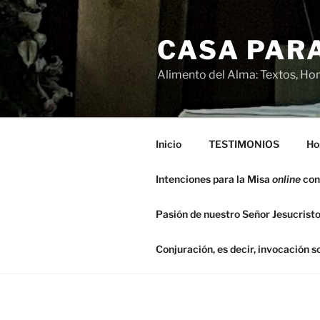
Saltar
al
CASA PARA
contenido
Alimento del Alma: Textos, Hom
Inicio
TESTIMONIOS
Ho
Intenciones para la Misa
online
con
Pasión de nuestro Señor Jesucristo
Conjuración, es decir, invocación 