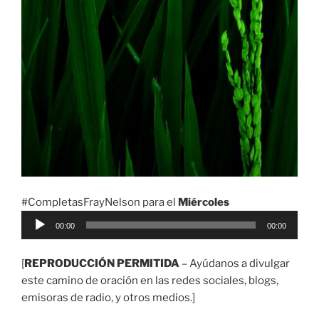
#CompletasFrayNelson para el
Miércoles
Reproductor
00:00
00:00
de
audio
[
REPRODUCCIÓN PERMITIDA
– Ayúdanos a divulgar
este camino de oración en las redes sociales, blogs,
emisoras de radio, y otros medios.]