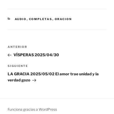
CATEGORÍAS
AUDIO
,
COMPLETAS
,
ORACION
Navegación
Entrada
ANTERIOR
de
anterior:
VÍSPERAS 2025/04/30
entradas
Siguiente
SIGUIENTE
entrada
LA GRACIA 2025/05/02 El amor trae unidad y la
verdad gozo
Funciona gracias a WordPress