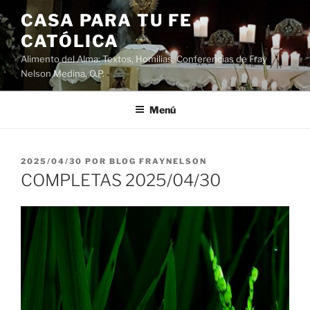
Saltar
CASA PARA TU FE
al
CATÓLICA
contenido
Alimento del Alma: Textos, Homilias, Conferencias de Fray
Nelson Medina, O.P.
Menú
PUBLICADO
2025/04/30
POR
BLOG FRAYNELSON
EL
COMPLETAS 2025/04/30