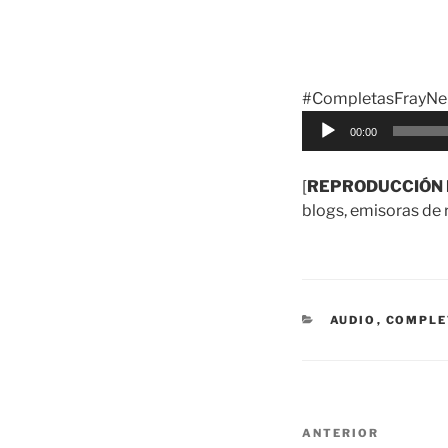
#CompletasFrayNel
Reproductor
00:00
de
audio
[
REPRODUCCIÓN 
blogs, emisoras de r
CATEGORÍAS
AUDIO
,
COMPLE
Navegación
Entrada
ANTERIOR