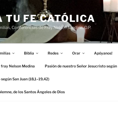
 TU FE CATÓLICA
ilias, Conferencias de Fray Nelson Medina, O.P.
milías
Biblia
Redes
Orar
Apóyanos!
 fray Nelson Medina
Pasión de nuestro Señor Jesucristo según
 según San Juan (18,1–19,42)
solemne, de los Santos Ángeles de Dios