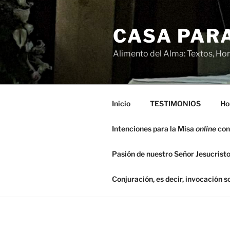
Saltar
al
CASA PARA
contenido
Alimento del Alma: Textos, Hom
Inicio
TESTIMONIOS
Ho
Intenciones para la Misa
online
con
Pasión de nuestro Señor Jesucristo
Conjuración, es decir, invocación 