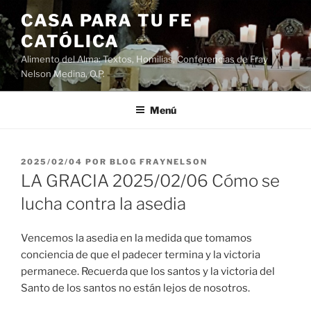
Saltar
CASA PARA TU FE
al
CATÓLICA
contenido
Alimento del Alma: Textos, Homilias, Conferencias de Fray
Nelson Medina, O.P.
Menú
PUBLICADO
2025/02/04
POR
BLOG FRAYNELSON
EL
LA GRACIA 2025/02/06 Cómo se
lucha contra la asedia
Vencemos la asedia en la medida que tomamos
conciencia de que el padecer termina y la victoria
permanece. Recuerda que los santos y la victoria del
Santo de los santos no están lejos de nosotros.