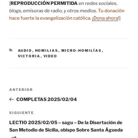
[
REPRODUCCIÓN PERMITIDA
en redes sociales,
blogs, emisoras de radio, y otros medios
.
Tu donación
hace fuerte la evangelización católica.
¡Dona ahora
!
]
CATEGORÍAS
AUDIO
,
HOMILIAS
,
MICRO-HOMILÍAS
,
VICTORIA
,
VIDEO
Navegación
Entrada
ANTERIOR
de
anterior:
COMPLETAS 2025/02/04
entradas
Siguiente
SIGUIENTE
entrada
LECTIO 2025/02/05 – sagu – De la Disertación de
San Metodio de Sicilia, obispo Sobre Santa Águeda