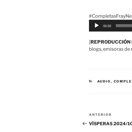
#CompletasFrayNel
Reproductor
00:00
de
audio
[
REPRODUCCIÓN 
blogs, emisoras de r
CATEGORÍAS
AUDIO
,
COMPLE
Navegación
Entrada
ANTERIOR
de
anterior:
VÍSPERAS 2024/1