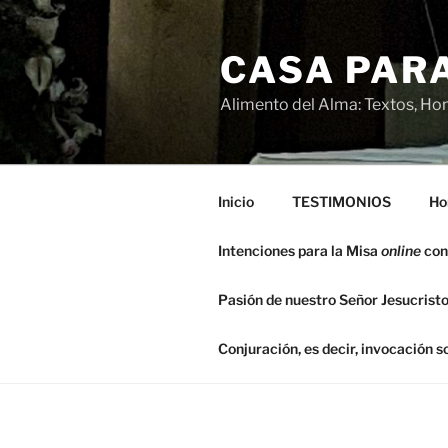
Saltar
al
CASA PARA
contenido
Alimento del Alma: Textos, Hom
Inicio
TESTIMONIOS
Ho
Intenciones para la Misa
online
con
Pasión de nuestro Señor Jesucristo
Conjuración, es decir, invocación 