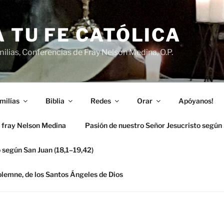
 TU FE CATÓLICA
ilias, Conferencias de Fray Nelson Medina, O.P.
milías
Biblia
Redes
Orar
Apóyanos!
 fray Nelson Medina
Pasión de nuestro Señor Jesucristo según
 según San Juan (18,1–19,42)
solemne, de los Santos Ángeles de Dios