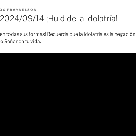
OG FRAYNELSON
024/09/14 ¡Huid de la idolatría!
a en todas sus formas! Recuerda que la idolatría es la negación
o Señor en tu vida.