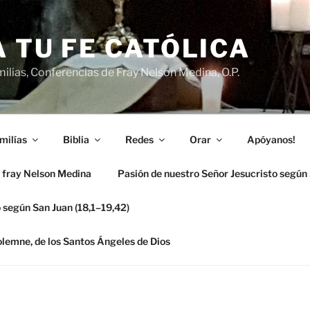
 TU FE CATÓLICA
ilias, Conferencias de Fray Nelson Medina, O.P.
milías
Biblia
Redes
Orar
Apóyanos!
 fray Nelson Medina
Pasión de nuestro Señor Jesucristo según
 según San Juan (18,1–19,42)
solemne, de los Santos Ángeles de Dios