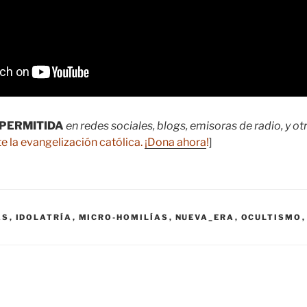
PERMITIDA
en redes sociales, blogs, emisoras de radio, y o
e la evangelización católica.
¡Dona ahora
!
]
AS
,
IDOLATRÍA
,
MICRO-HOMILÍAS
,
NUEVA_ERA
,
OCULTISMO