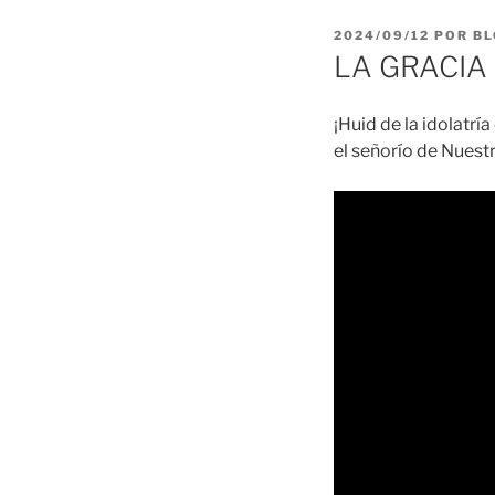
PUBLICADO
2024/09/12
POR
BL
EL
LA GRACIA 2
¡Huid de la idolatrí
el señorío de Nuestr