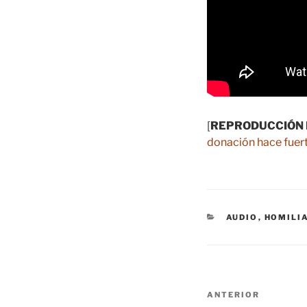
[
REPRODUCCIÓN 
donación hace fuert
CATEGORÍAS
AUDIO
,
HOMILI
Navegación
Entrada
ANTERIOR