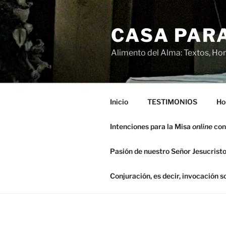
Saltar
al
CASA PARA
contenido
Alimento del Alma: Textos, Hom
Inicio
TESTIMONIOS
Ho
Intenciones para la Misa
online
con
Pasión de nuestro Señor Jesucristo
Conjuración, es decir, invocación 