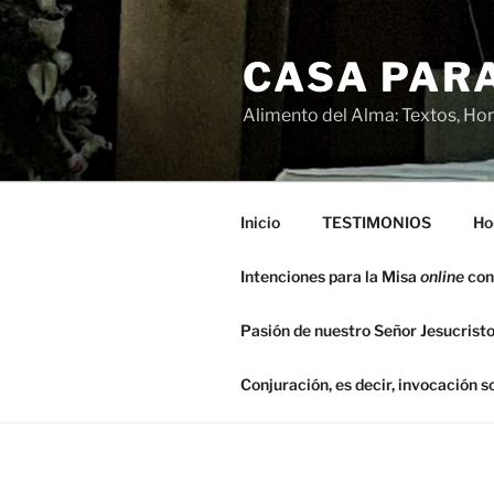
Saltar
al
CASA PARA
contenido
Alimento del Alma: Textos, Hom
Inicio
TESTIMONIOS
Ho
Intenciones para la Misa
online
con
Pasión de nuestro Señor Jesucristo
Conjuración, es decir, invocación 