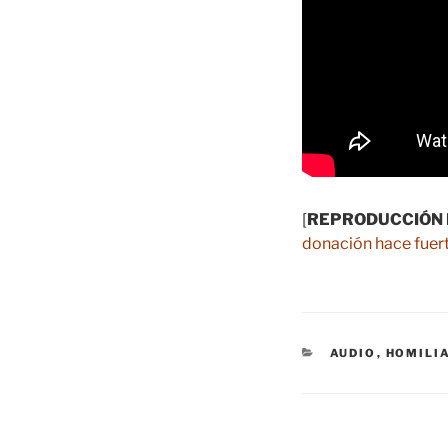
[
REPRODUCCIÓN 
donación hace fuert
CATEGORÍAS
AUDIO
,
HOMILI