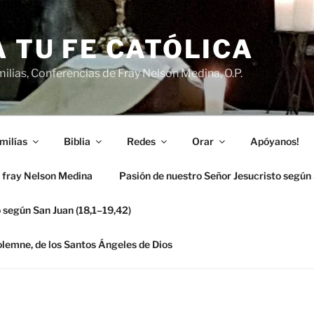
 TU FE CATÓLICA
ilias, Conferencias de Fray Nelson Medina, O.P.
milías
Biblia
Redes
Orar
Apóyanos!
 fray Nelson Medina
Pasión de nuestro Señor Jesucristo según
 según San Juan (18,1–19,42)
solemne, de los Santos Ángeles de Dios