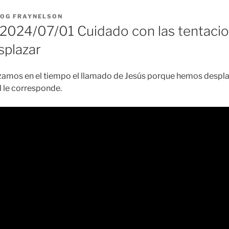
LOG FRAYNELSON
024/07/01 Cuidado con las tentaci
splazar
amos en el tiempo el llamado de Jesús porque hemos despla
Él le corresponde.