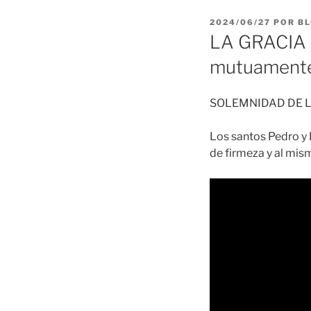
PUBLICADO
2024/06/27
POR
BL
EL
LA GRACIA 
mutuament
SOLEMNIDAD DE L
Los santos Pedro y
de firmeza y al mis