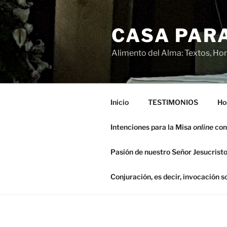
Saltar
al
CASA PARA
contenido
Alimento del Alma: Textos, Hom
Inicio
TESTIMONIOS
Ho
Intenciones para la Misa
online
con
Pasión de nuestro Señor Jesucristo
Conjuración, es decir, invocación 