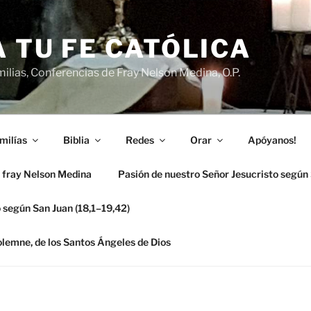
 TU FE CATÓLICA
ilias, Conferencias de Fray Nelson Medina, O.P.
milías
Biblia
Redes
Orar
Apóyanos!
 fray Nelson Medina
Pasión de nuestro Señor Jesucristo según
 según San Juan (18,1–19,42)
solemne, de los Santos Ángeles de Dios