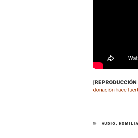
[
REPRODUCCIÓN 
donación hace fuert
CATEGORÍAS
AUDIO
,
HOMILI