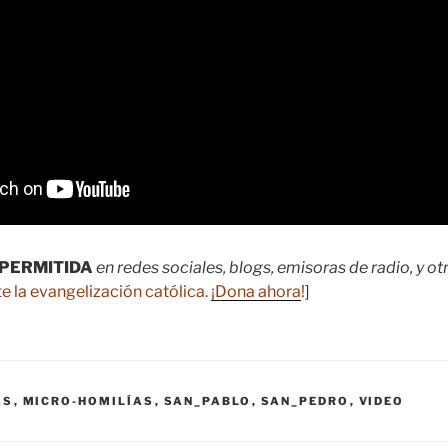
PERMITIDA
en redes sociales, blogs, emisoras de radio, y o
e la evangelización católica.
¡Dona ahora
!
]
AS
,
MICRO-HOMILÍAS
,
SAN_PABLO
,
SAN_PEDRO
,
VIDEO