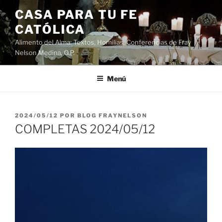
Saltar
CASA PARA TU FE
al
CATÓLICA
contenido
Alimento del Alma: Textos, Homilias, Conferencias de Fray
Nelson Medina, O.P.
Menú
PUBLICADO
2024/05/12
POR
BLOG FRAYNELSON
EL
COMPLETAS 2024/05/12