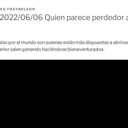
LOG FRAYNELSON
022/06/06 Quien parece perdedor al
das por el mundo son quienes están más dispuestas a abrirse
l Señor salen ganando haciéndose bienaventurados.