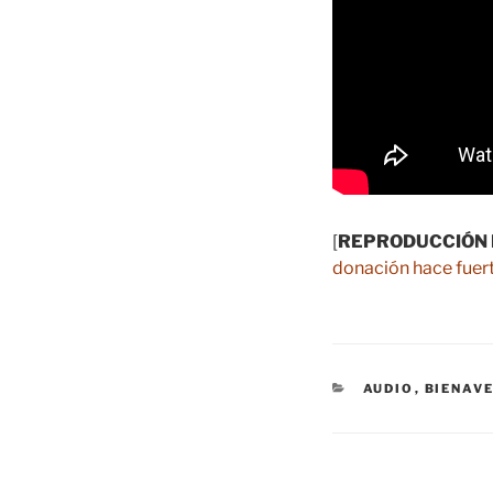
[
REPRODUCCIÓN 
donación hace fuert
CATEGORÍAS
AUDIO
,
BIENAV