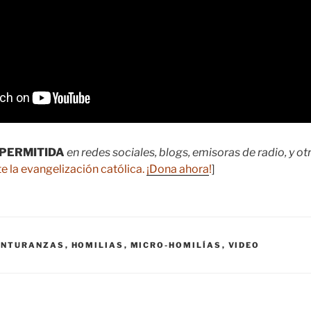
PERMITIDA
en redes sociales, blogs, emisoras de radio, y o
e la evangelización católica.
¡Dona ahora
!
]
ENTURANZAS
,
HOMILIAS
,
MICRO-HOMILÍAS
,
VIDEO