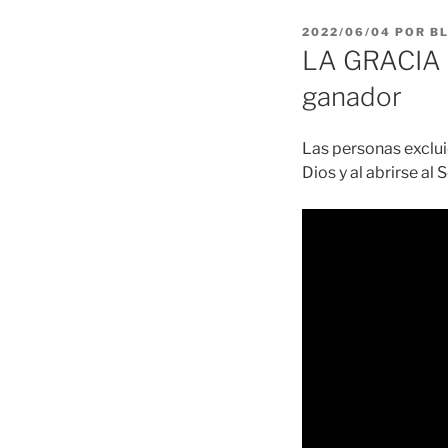
PUBLICADO
2022/06/04
POR
B
EL
LA GRACIA 2
ganador
Las personas exclui
Dios y al abrirse a