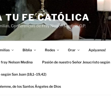
 TU FE CATÓLICA
ilias, Conferencias de Fray Nelson Medina, O.P.
milías
Biblia
Redes
Orar
Apóyanos!
 fray Nelson Medina
Pasión de nuestro Señor Jesucristo según
 según San Juan (18,1–19,42)
solemne, de los Santos Ángeles de Dios