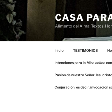
Saltar
al
CASA PARA
contenido
Alimento del Alma: Textos, Hom
Inicio
TESTIMONIOS
Ho
Intenciones para la Misa
online
con
Pasión de nuestro Señor Jesucristo
Conjuración, es decir, invocación 