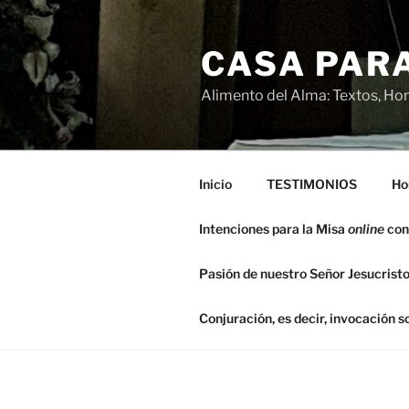
Saltar
al
CASA PARA
contenido
Alimento del Alma: Textos, Hom
Inicio
TESTIMONIOS
Ho
Intenciones para la Misa
online
con
Pasión de nuestro Señor Jesucristo
Conjuración, es decir, invocación 