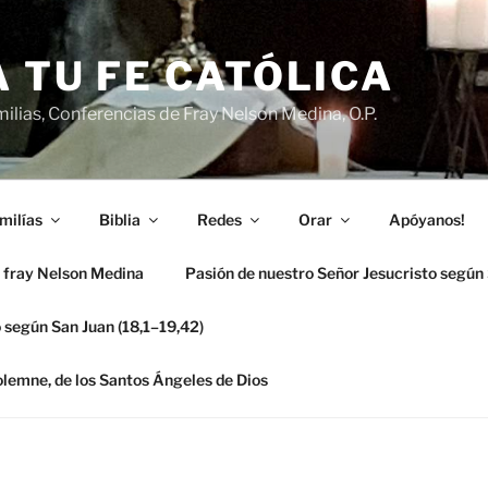
 TU FE CATÓLICA
ilias, Conferencias de Fray Nelson Medina, O.P.
milías
Biblia
Redes
Orar
Apóyanos!
 fray Nelson Medina
Pasión de nuestro Señor Jesucristo según
 según San Juan (18,1–19,42)
solemne, de los Santos Ángeles de Dios