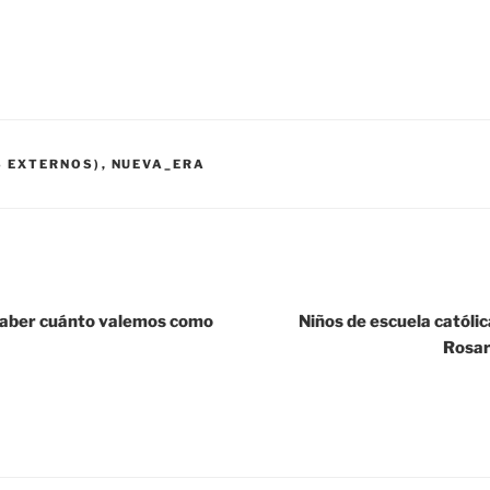
S EXTERNOS)
,
NUEVA_ERA
 saber cuánto valemos como
Niños de escuela católi
Rosar