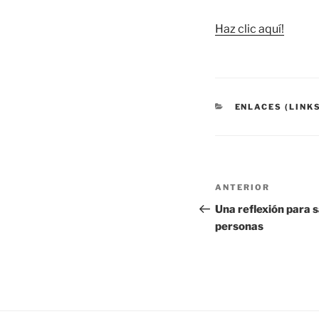
Haz clic aquí!
CATEGORÍAS
ENLACES (LINK
Navegación
Entrada
ANTERIOR
de
anterior:
Una reflexión para
personas
entradas