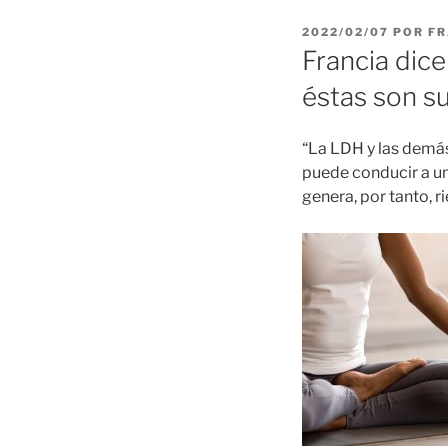
PUBLICADO
2022/02/07
POR
FR
EL
Francia dice
éstas son s
“La LDH y las demás
puede conducir a un
genera, por tanto, 