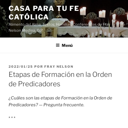
Saltar
CASA PARA TU FE
al
CATÓLICA
contenido
Alimento del Alma: Textos, Homilias, Conferencias de Fray
Nelson Medina, O.P.
Menú
PUBLICADO
2022/01/25
POR
FRAY NELSON
EL
Etapas de Formación en la Orden
de Predicadores
¿Cuáles son las etapas de Formación en la Orden de
Predicadores? — Pregunta frecuente.
* * *