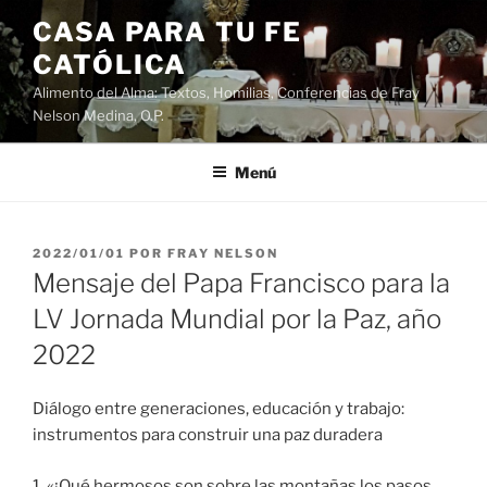
Saltar
CASA PARA TU FE
al
CATÓLICA
contenido
Alimento del Alma: Textos, Homilias, Conferencias de Fray
Nelson Medina, O.P.
Menú
PUBLICADO
2022/01/01
POR
FRAY NELSON
EL
Mensaje del Papa Francisco para la
LV Jornada Mundial por la Paz, año
2022
Diálogo entre generaciones, educación y trabajo:
instrumentos para construir una paz duradera
1. «¡Qué hermosos son sobre las montañas los pasos