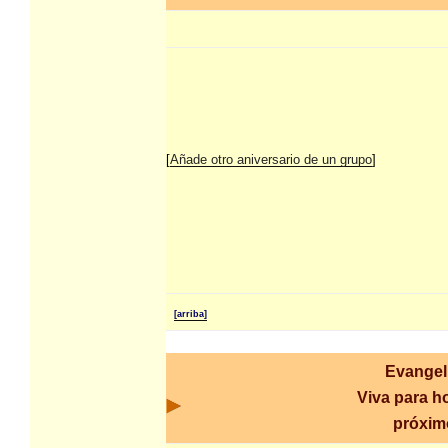
[
Añade otro aniversario de un grupo
]
[arriba]
Evangel
Viva para ho
próxim