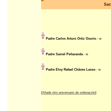
Sac
Padre Carlos Arturo Ortiz Osorio
.- w
Padre Saniel Peñaranda
.- w
Padre Eloy Rafael Cháves Lasso
.- w
[
Añade otro aniversario de ordenación
]