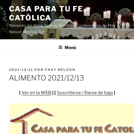
Saltar
CASA PARA TU FE
al
CATÓLICA
contenido
Alimento del Alma: Textos, Homilias, Conferencias de Fray
Nelson Medina, O.P.
Menú
PUBLICADO
2021/12/11
POR
FRAY NELSON
EL
ALIMENTO 2021/12/13
[
Ver en la WEB
] [
Suscribirse / Darse de baja
]