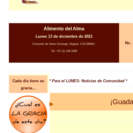
Alimento del Alma
Lunes 13 de diciembre de 2021
No. 
Convento de Santo Domingo, Bogotá, COLOMBIA.
Tel. +57 (1) 249-3385
Cada día tiene su
* Para el LUNES: Noticias de Comunidad *
gracia…
¡Guada