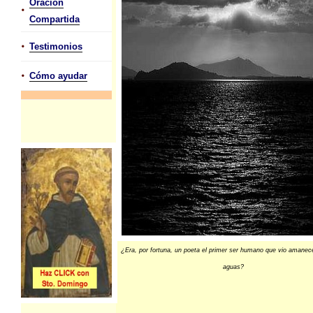
Oración
•
Compartida
•
Testimonios
•
Cómo ayudar
¿Era, por fortuna, un poeta el primer ser humano que vio amanece
aguas?