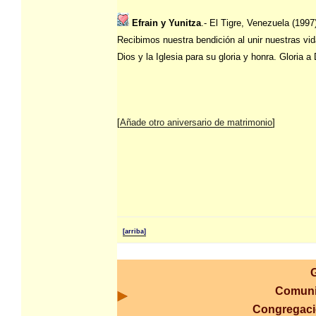
Efrain y Yunitza
.- El Tigre, Venezuela (1997
Recibimos nuestra bendición al unir nuestras vi
Dios y la Iglesia para su gloria y honra. Gloria a 
[
Añade otro aniversario de matrimonio
]
[arriba]
Comuni
Congregac