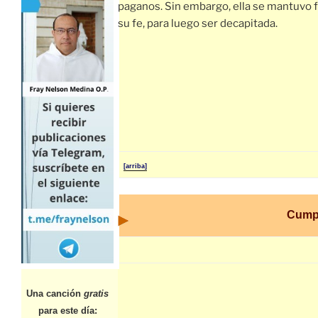
paganos. Sin embargo, ella se mantuvo 
su fe, para luego ser decapitada.
[arriba]
Cump
Una canción
gratis
para este día: