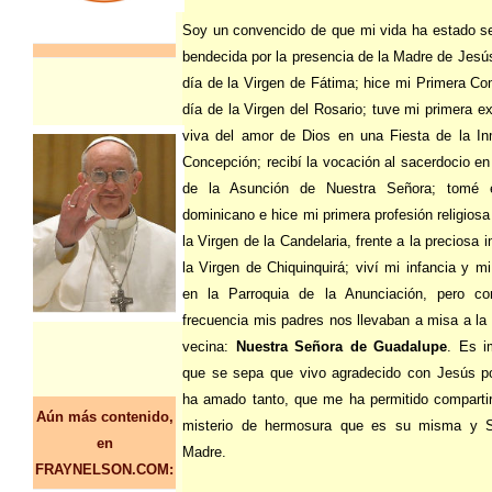
Soy un convencido de que mi vida ha estado s
bendecida por la presencia de la Madre de Jesús
día de la Virgen de Fátima; hice mi Primera Co
día de la Virgen del Rosario; tuve mi primera e
viva del amor de Dios en una Fiesta de la I
Concepción; recibí la vocación al sacerdocio en
de la Asunción de Nuestra Señora; tomé e
dominicano e hice mi primera profesión religiosa
la Virgen de la Candelaria, frente a la preciosa
la Virgen de Chiquinquirá; viví mi infancia y m
en la Parroquia de la Anunciación, pero c
frecuencia mis padres nos llevaban a misa a la 
vecina:
Nuestra Señora de Guadalupe
. Es i
que se sepa que vivo agradecido con Jesús 
ha amado tanto, que me ha permitido compartir
Aún más contenido,
misterio de hermosura que es su misma y S
en
Madre.
FRAYNELSON.COM: