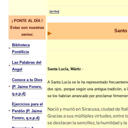
[arriba]
¡ PONTE AL DÍA !
Estas son nuestras
Santo 
series:
Biblioteca
•
Pontificia
Las Palabras del
•
Santa Lucía, Mártir
.-
Angel
Conoce a tu Dios
A Santa Lucía se le ha representado frecuentem
•
(P. Jaime Forero,
dos ojos, porque según una antigua tradición, a 
q.e.p.d)
se los habrían arrancado por proclamar firmemen
Ejercicios para el
Nació y murió en Siracusa, ciudad de Itali
•
Perdón (P. Jaime
Gracias a sus múltiples virtudes, entre l
Forero, q.e.p.d)
se destacan la sencillez, la humildad y la