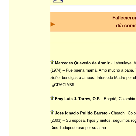
[arriba]
Falleciero
día com
Mercedes Quevedo de Araniz
.- Laboulaye, 
(1974) – Fue buena mamá. Amó mucho a papá. 
Señor bendigas a ambos. Intercede Madre por el
¡¡¡GRACIAS!!!
Fray Luis J. Torres, O.P.
.- Bogotá, Colombia
Jose Ignacio Pulido Barreto
.- Choachi, Col
(2003) – Su esposa, hijos y nietos, seguimos ro
Dios Todopoderoso por su alma…