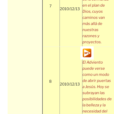
en el plan de
7
2010/12/13
Dios, cuyos
caminos van
más allá de
nuestras
razones y
proyectos.
El Adviento
puede verse
como un modo
de abrir puertas
8
2010/12/13
a Jesús. Hoy se
subrayan las
posibilidades de
la belleza y la
necesidad del