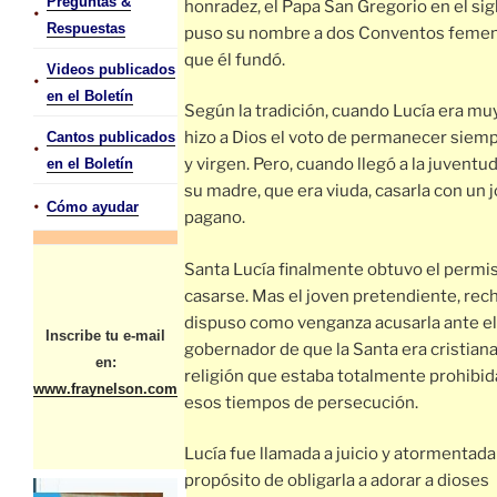
Preguntas &
honradez, el Papa San Gregorio en el sigl
•
Respuestas
puso su nombre a dos Conventos feme
que él fundó.
Videos publicados
•
en el Boletín
Según la tradición, cuando Lucía era muy
hizo a Dios el voto de permanecer siem
Cantos publicados
•
y virgen. Pero, cuando llegó a la juventud
en el Boletín
su madre, que era viuda, casarla con un 
•
Cómo ayudar
pagano.
Santa Lucía finalmente obtuvo el permi
casarse. Mas el joven pretendiente, rec
dispuso como venganza acusarla ante el
Inscribe tu e-mail
gobernador de que la Santa era cristiana
en:
religión que estaba totalmente prohibid
www.fraynelson.com
esos tiempos de persecución.
Lucía fue llamada a juicio y atormentada
propósito de obligarla a adorar a dioses