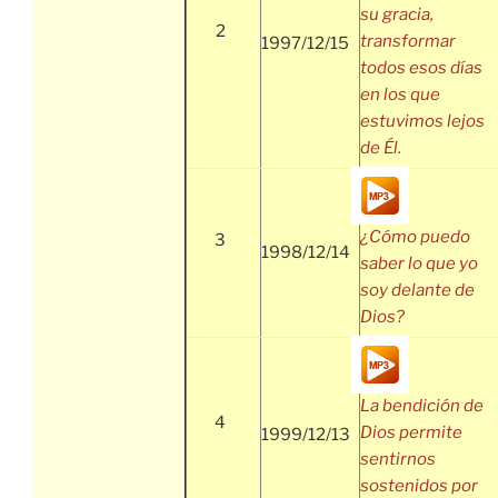
su gracia,
2
transformar
1997/12/15
todos esos días
en los que
estuvimos lejos
de Él.
¿Cómo puedo
3
1998/12/14
saber lo que yo
soy delante de
Dios?
La bendición de
4
Dios permite
1999/12/13
sentirnos
sostenidos por