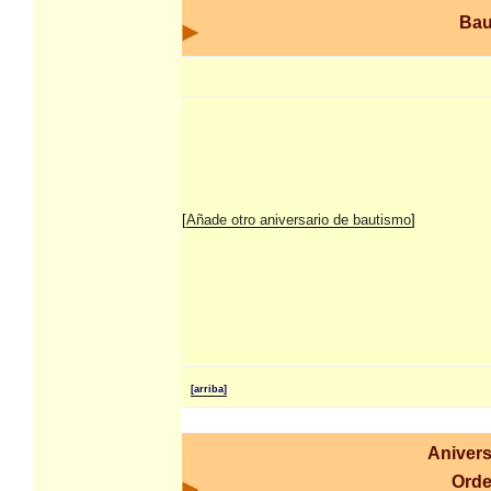
Bau
[
Añade otro aniversario de bautismo
]
[arriba]
Anivers
Orde