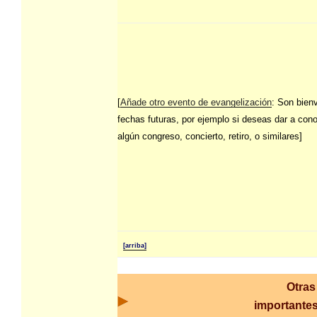
[
Añade otro evento de evangelización
: Son bien
fechas futuras, por ejemplo si deseas dar a con
algún congreso, concierto, retiro, o similares]
[arriba]
Otras
importantes