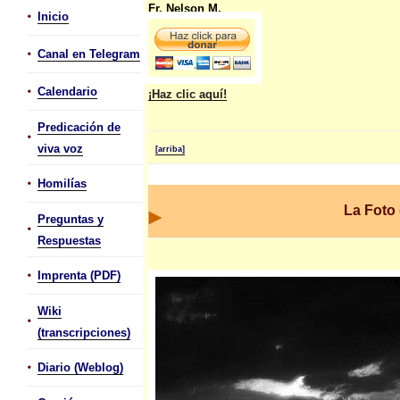
Fr. Nelson M.
•
Inicio
•
Canal en Telegram
•
Calendario
¡Haz clic aquí!
Predicación de
•
viva voz
[arriba]
•
Homilías
La Foto
Preguntas y
•
Respuestas
•
Imprenta (PDF)
Wiki
•
(transcripciones)
•
Diario (Weblog)