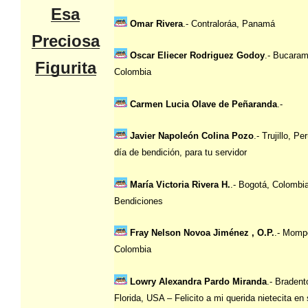
Esa
Omar Rivera
.- Contraloráa, Panamá
Preciosa
Oscar Eliecer Rodriguez Godoy
.- Bucara
Figurita
Colombia
Carmen Lucia Olave de Peñaranda
.-
Javier Napoleón Colina Pozo
.- Trujillo, P
día de bendición, para tu servidor
María Victoria Rivera H.
.- Bogotá, Colombi
Bendiciones
Fray Nelson Novoa Jiménez , O.P.
.- Momp
Colombia
Lowry Alexandra Pardo Miranda
.- Bradent
Florida, USA – Felicito a mi querida nietecita en