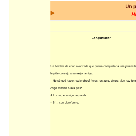
Un 
H
Conquistador
Un hombre de edad avanzada que quería conquistar a una jovencita
le pide consejo a su mejor amigo:
– No sé qué hacer: ya le ofrecí flores, un auto, dinero, ¡No hay fo
caiga rendida a mis pies!
A lo cual, el amigo responde:
– Sí… con cloroformo.