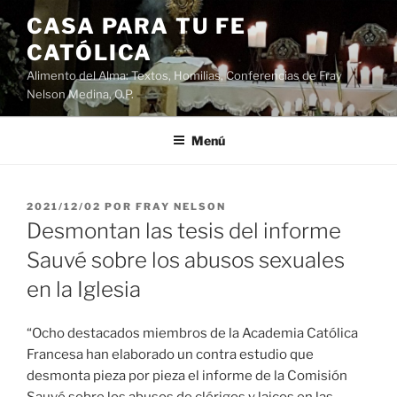
Saltar
CASA PARA TU FE
al
CATÓLICA
contenido
Alimento del Alma: Textos, Homilias, Conferencias de Fray
Nelson Medina, O.P.
Menú
PUBLICADO
2021/12/02
POR
FRAY NELSON
EL
Desmontan las tesis del informe
Sauvé sobre los abusos sexuales
en la Iglesia
“Ocho destacados miembros de la Academia Católica
Francesa han elaborado un contra estudio que
desmonta pieza por pieza el informe de la Comisión