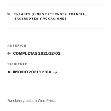
CATEGORÍAS
ENLACES (LINKS EXTERNOS)
,
FRANCIA
,
SACERDOTES Y VOCACIONES
Navegación
Entrada
ANTERIOR
de
anterior:
COMPLETAS 2021/12/02
entradas
Siguiente
SIGUIENTE
entrada
ALIMENTO 2021/12/04
Funciona gracias a WordPress